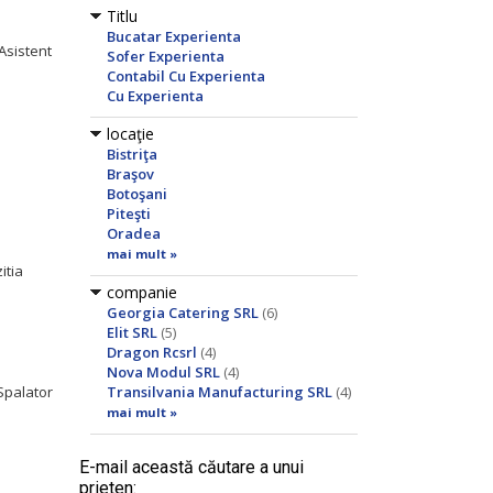
Titlu
Bucatar Experienta
Asistent
Sofer Experienta
Contabil Cu Experienta
Cu Experienta
locaţie
Bistriţa
Braşov
Botoşani
Piteşti
Oradea
mai mult »
itia
companie
Georgia Catering SRL
(6)
Elit SRL
(5)
Dragon Rcsrl
(4)
Nova Modul SRL
(4)
Spalator
Transilvania Manufacturing SRL
(4)
mai mult »
E-mail această căutare a unui
prieten: