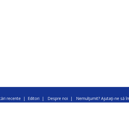
ări recente
|
Editori
|
Despre noi
|
Nemulţumit? Ajutaţi-ne să 
Copyright @ 2026 Brick7 (235)