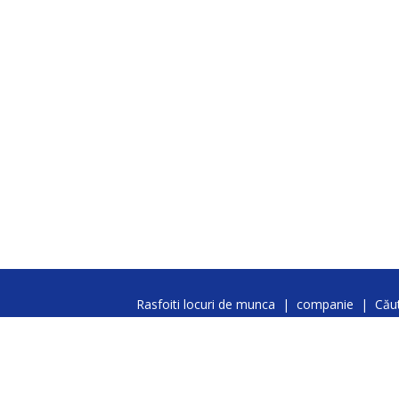
Rasfoiti locuri de munca
|
companie
|
Căut