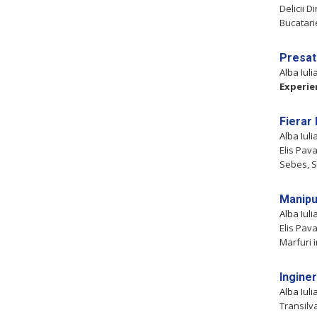
Delicii D
Bucatarie
Presat
Alba Iul
Experie
Fierar
Alba Iul
Elis Pava
Sebes, St
Manipu
Alba Iul
Elis Pava
Marfuri i
Ingine
Alba Iul
Transilv