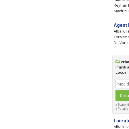
Reyhan P
Marfuri 
Agent 
Alba Iul
Teralex 
De Vanzar
Prim
Primiti
Locuri 
Economis
Puteţi an
Lucrat
Alba Iul