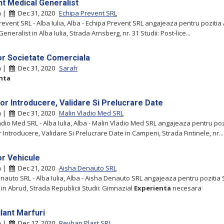
nt Medical Generalist
ia |
Dec 31, 2020
Echipa Prevent SRL
revent SRL - Alba Iulia, Alba - Echipa Prevent SRL angajeaza pentru pozitia 
eneralist in Alba Iulia, Strada Arnsberg, nr. 31 Studii: Post-lice...
or Societate Comerciala
ia |
Dec 31, 2020
Sarah
nta
or Introducere, Validare Si Prelucrare Date
ia |
Dec 31, 2020
Malin Vladio Med SRL
adio Med SRL - Alba Iulia, Alba - Malin Vladio Med SRL angajeaza pentru poz
Introducere, Validare Si Prelucrare Date in Campeni, Strada Fintinele, nr...
or Vehicule
ia |
Dec 21, 2020
Aisha Denauto SRL
nauto SRL - Alba Iulia, Alba - Aisha Denauto SRL angajeaza pentru pozitia 
 in Abrud, Strada Republicii Studii: Gimnazial
Experienta
necesara
lant Marfuri
ia |
Dec 17, 2020
Reyhan Plast SRL