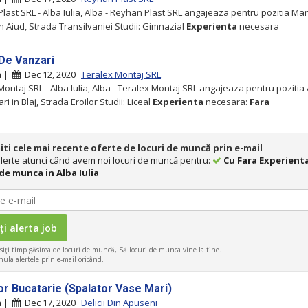
last SRL - Alba Iulia, Alba - Reyhan Plast SRL angajeaza pentru pozitia Ma
in Aiud, Strada Transilvaniei Studii: Gimnazial
Experienta
necesara
De Vanzari
ia |
Dec 12, 2020
Teralex Montaj SRL
Montaj SRL - Alba Iulia, Alba - Teralex Montaj SRL angajeaza pentru pozitia
i in Blaj, Strada Eroilor Studii: Liceal
Experienta
necesara:
Fara
iti cele mai recente oferte de locuri de muncă prin e-mail
 alerte atunci când avem noi locuri de muncă pentru:
Cu Fara Experient
de munca in Alba Iulia
iţi timp găsirea de locuri de muncă, Să locuri de munca vine la tine.
ula alertele prin e-mail oricând.
or Bucatarie (Spalator Vase Mari)
ia |
Dec 17, 2020
Delicii Din Apuseni