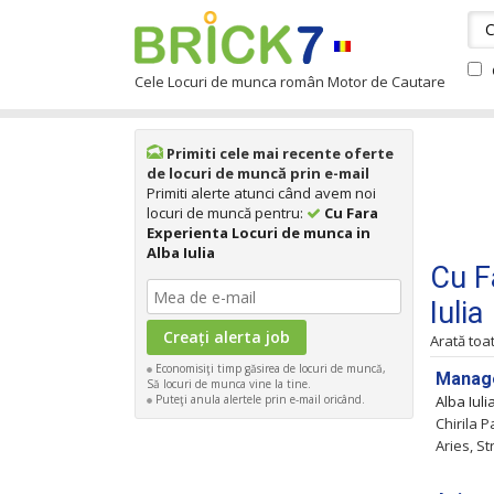
Cele Locuri de munca român Motor de Cautare
Primiti cele mai recente oferte
de locuri de muncă prin e-mail
Primiti alerte atunci când avem noi
locuri de muncă pentru:
Cu Fara
Experienta Locuri de munca in
Alba Iulia
Cu F
Iulia
Arată toa
Economisiţi timp găsirea de locuri de muncă,
Manag
Să locuri de munca vine la tine.
Puteţi anula alertele prin e-mail oricând.
Alba Iul
Chirila 
Aries, S