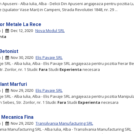
in Apuseni - Alba Iulia, Alba - Delicii Din Apuseni angajeaza pentru pozitia L
 (spalator Vase Mari) in Campeni, Strada Revolutiei 1848, nr. 29 ...
or Metale La Rece
ia |
Dec 12, 2020
Nova Modul SRL
nta
 Betonist
ia |
Nov 30, 2020
Elis Pavaje SRL
je SRL - Alba Iulia, Alba - Elis Pavaje SRL angajeaza pentru pozitia Fierar Be
r. Zorilor, nr. 1 Studii:
Fara
Studii
Experienta
necesara
lant Marfuri
ia |
Nov 29, 2020
Elis Pavaje SRL
je SRL - Alba Iulia, Alba - Elis Pavaje SRL angajeaza pentru pozitia Manipul
n Sebes, Str. Zorilor, nr. 1 Studii:
Fara
Studii
Experienta
necesara
r Mecanica Fina
ia |
Nov 29, 2020
Transilvania Manufacturing SRL
ania Manufacturing SRL - Alba Iulia, Alba - Transilvania Manufacturing SRL