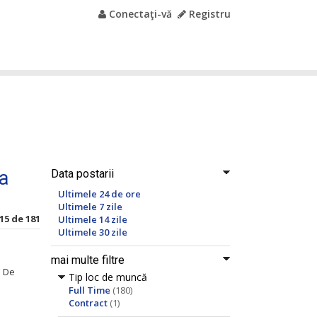
Conectaţi-vă
Registru
a
Data postarii
Ultimele 24 de ore
Ultimele 7 zile
15 de 181
Ultimele 14 zile
Ultimele 30 zile
mai multe filtre
a De
Tip loc de muncă
Full Time
(180)
Contract
(1)