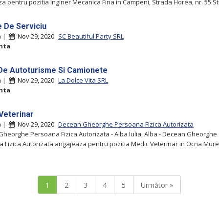
a pentru pozitia Inginer Mecanica Fina in Campeni, Strada Horea, nr. 55 Stu
 De Serviciu
ia |
Nov 29, 2020
SC Beautiful Party SRL
nta
De Autoturisme Si Camionete
ia |
Nov 29, 2020
La Dolce Vita SRL
nta
Veterinar
ia |
Nov 29, 2020
Decean Gheorghe Persoana Fizica Autorizata
heorghe Persoana Fizica Autorizata - Alba Iulia, Alba - Decean Gheorghe
 Fizica Autorizata angajeaza pentru pozitia Medic Veterinar in Ocna Mures
1
2
3
4
5
Următor »