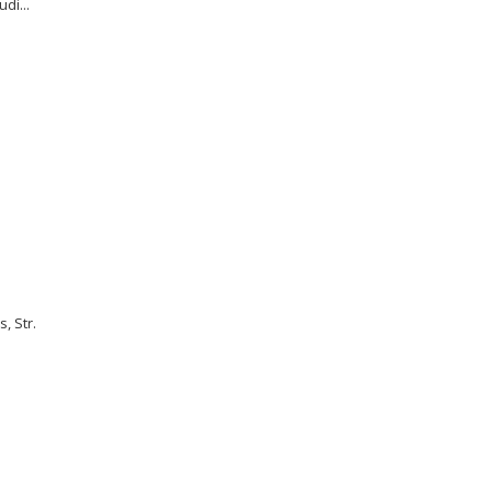
di...
, Str.