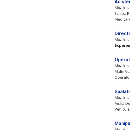
Asiste
Alba Iul
Echipa P
Medical G
Direct
Alba Iul
Experie
Operat
Alba Iul
Malin Vl
Operator 
Spalat
Alba Iul
Aisha De
Vehicule
Manipu
Alba Iul