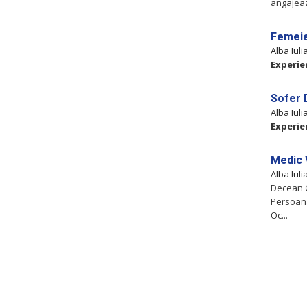
angajeaz
Femeie
Alba Iul
Experie
Sofer 
Alba Iul
Experie
Medic 
Alba Iul
Decean G
Persoana
Oc...