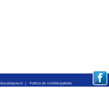
îmbunătăţească
|
Politică de confidenţialitate