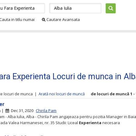
Cauta in titlu numai
Cautare Avansata
ara Experienta Locuri de munca in Alb
te locuri de munca
|
Arată noi locuri de muncă
de locuri de muncă 1 - 
er
ia |
Dec 31, 2020
Chirila Pam
Pam - Alba Iulia, Alba - Chirila Pam angajeaza pentru pozitia Manager in Bai
trada Valea Harmanesei, nr. 35 Studii: Liceal
Experienta
necesara