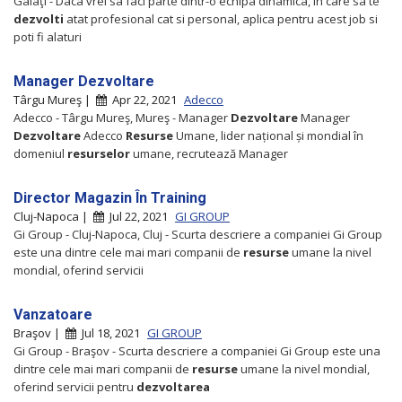
Galaţi - Daca vrei sa faci parte dintr-o echipa dinamica, in care sa te
dezvolti
atat profesional cat si personal, aplica pentru acest job si
poti fi alaturi
Manager Dezvoltare
Târgu Mureş |
Apr 22, 2021
Adecco
Adecco - Târgu Mureş, Mureş - Manager
Dezvoltare
Manager
Dezvoltare
Adecco
Resurse
Umane, lider național și mondial în
domeniul
resurselor
umane, recrutează Manager
Director Magazin În Training
Cluj-Napoca |
Jul 22, 2021
GI GROUP
Gi Group - Cluj-Napoca, Cluj - Scurta descriere a companiei Gi Group
este una dintre cele mai mari companii de
resurse
umane la nivel
mondial, oferind servicii
Vanzatoare
Braşov |
Jul 18, 2021
GI GROUP
Gi Group - Braşov - Scurta descriere a companiei Gi Group este una
dintre cele mai mari companii de
resurse
umane la nivel mondial,
oferind servicii pentru
dezvoltarea