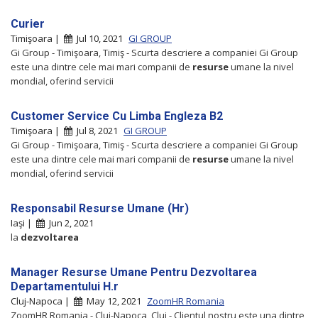
Curier
Timişoara |
Jul 10, 2021
GI GROUP
Gi Group - Timişoara, Timiş - Scurta descriere a companiei Gi Group
este una dintre cele mai mari companii de
resurse
umane la nivel
mondial, oferind servicii
Customer Service Cu Limba Engleza B2
Timişoara |
Jul 8, 2021
GI GROUP
Gi Group - Timişoara, Timiş - Scurta descriere a companiei Gi Group
este una dintre cele mai mari companii de
resurse
umane la nivel
mondial, oferind servicii
Responsabil Resurse Umane (Hr)
Iaşi |
Jun 2, 2021
la
dezvoltarea
Manager Resurse Umane Pentru Dezvoltarea
Departamentului H.r
Cluj-Napoca |
May 12, 2021
ZoomHR Romania
ZoomHR Romania - Cluj-Napoca, Cluj - Clientul nostru este una dintre