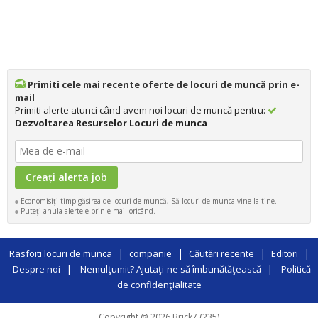
Primiti cele mai recente oferte de locuri de muncă prin e-
mail
Primiti alerte atunci când avem noi locuri de muncă pentru:
Dezvoltarea Resurselor Locuri de munca
Economisiţi timp găsirea de locuri de muncă, Să locuri de munca vine la tine.
Puteţi anula alertele prin e-mail oricând.
|
|
|
|
Rasfoiti locuri de munca
companie
Căutări recente
Editori
|
|
Despre noi
Nemulţumit? Ajutaţi-ne să îmbunătăţească
Politică
de confidenţialitate
Copyright @ 2026 Brick7 (235)