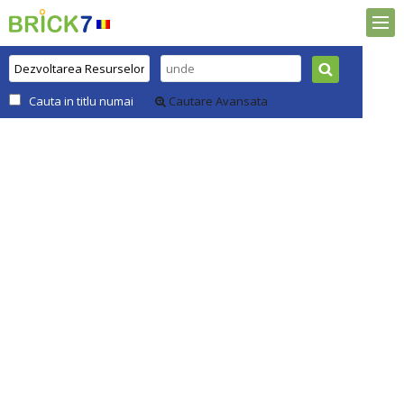
Cauta in titlu numai
Cautare Avansata