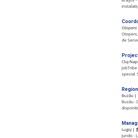
Braşov - 
instalati
Coordo
Otopeni
Otopeni, 
de Servic
Projec
Cluj-Na
JobTribe 
special.
Region
Buzău 
Buzău - 
disponib
Manag
Lugoj |
Juridic -