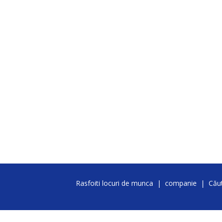
Rasfoiti locuri de munca
|
companie
|
Căut