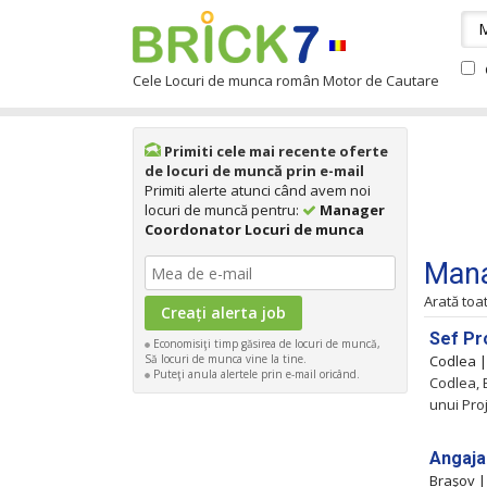
Cele Locuri de munca român Motor de Cautare
Primiti cele mai recente oferte
de locuri de muncă prin e-mail
Primiti alerte atunci când avem noi
locuri de muncă pentru:
Manager
Coordonator Locuri de munca
Mana
Arată toa
Sef Pr
Economisiţi timp găsirea de locuri de muncă,
Să locuri de munca vine la tine.
Codlea 
Puteţi anula alertele prin e-mail oricând.
Codlea, 
unui Pro
Angaja
Braşov 