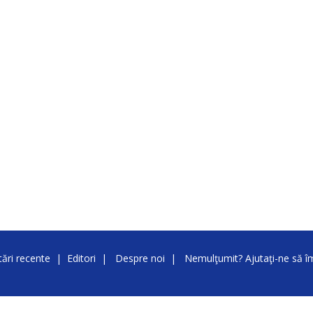
ări recente
|
Editori
|
Despre noi
|
Nemulţumit? Ajutaţi-ne să 