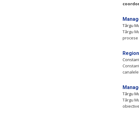
coordo
Manage
Târgu M
Târgu Mu
procese 
Region
Constan
Constanţ
canalele
Manage
Târgu M
Târgu Mu
obiectiv