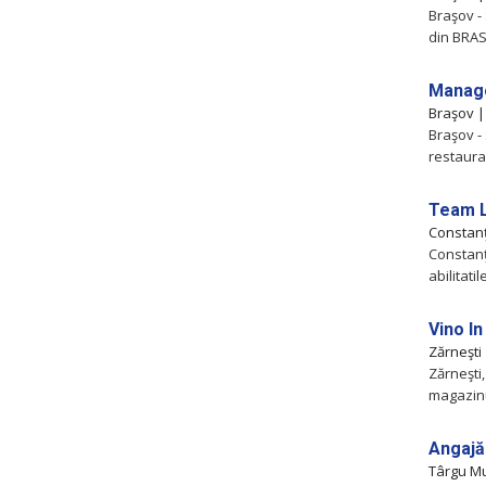
Braşov -
din BRAS
Manage
Braşov 
Braşov -
restauran
Team L
Constan
Constan
abilitati
Vino I
Zărneşti
Zărneşti
magazinu
Angajă
Târgu M