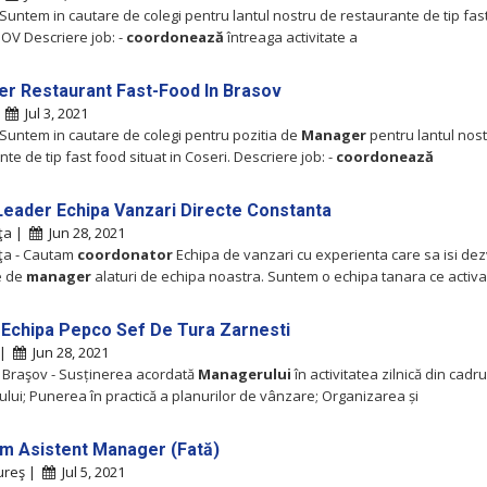
 Suntem in cautare de colegi pentru lantul nostru de restaurante de tip fas
OV Descriere job: -
coordonează
întreaga activitate a
r Restaurant Fast-Food In Brasov
|
Jul 3, 2021
 Suntem in cautare de colegi pentru pozitia de
Manager
pentru lantul nos
te de tip fast food situat in Coseri. Descriere job: -
coordonează
eader Echipa Vanzari Directe Constanta
ţa |
Jun 28, 2021
ţa - Cautam
coordonator
Echipa de vanzari cu experienta care sa isi dez
le de
manager
alaturi de echipa noastra. Suntem o echipa tanara ce activ
n Echipa Pepco Sef De Tura Zarnesti
 |
Jun 28, 2021
, Braşov - Susținerea acordată
Managerului
în activitatea zilnică din cadru
lui; Punerea în practică a planurilor de vânzare; Organizarea și
m Asistent Manager (Fată)
ureş |
Jul 5, 2021