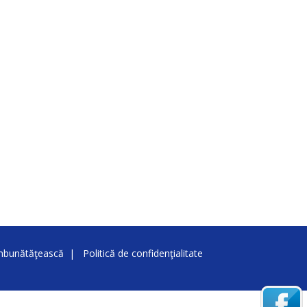
îmbunătăţească
|
Politică de confidenţialitate