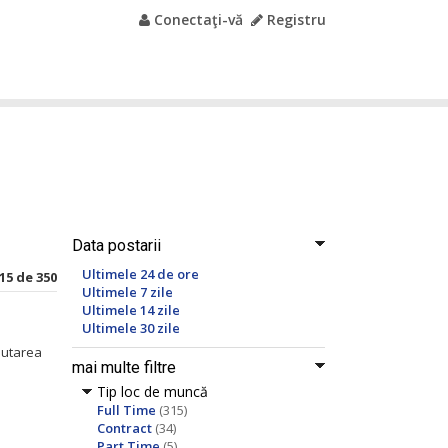
Conectaţi-vă
Registru
Data postarii
Ultimele 24 de ore
15 de 350
Ultimele 7 zile
Ultimele 14 zile
Ultimele 30 zile
autarea
mai multe filtre
Tip loc de muncă
Full Time
(315)
Contract
(34)
Part Time
(5)