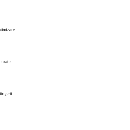
ptimizare
u toate
ingerii