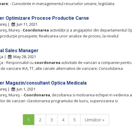
nare
; - Cunostinte in managementul resurselor umane, legislatia
r Optimizare Procese Productie Carne
ureş |
Jun 11, 2021
reş, Mureş -
Coordonarea
activității și a angajaților din departamentul O
producție proaspete; Realizarea unor analize de proces, la nivelul
al Sales Manager
ţa |
May 28, 2021
a - Responsabil cu
coordonarea
activitatii de vanzari a companiei pentr
 de vanzare IKA, TT, alte canale alternative de vanzare; Consolidarea
r Magazin/consultant Optica Medicala
ureş |
Jun 1, 2021
reş, Mureş - -
Coordonarea
, dezoltarea si motivarea echipei in vederea at
elor de vanzari -Gestionarea programului de lucru, supervizarea si
1
2
3
4
5
Următor »