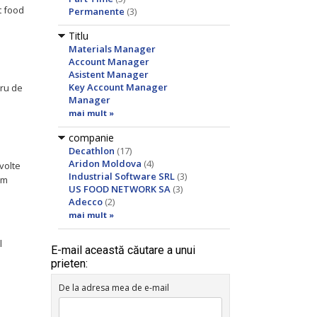
t food
Permanente
(3)
Titlu
Materials Manager
Account Manager
Asistent Manager
Key Account Manager
tru de
Manager
mai mult »
companie
Decathlon
(17)
Aridon Moldova
(4)
volte
Industrial Software SRL
(3)
am
US FOOD NETWORK SA
(3)
Adecco
(2)
mai mult »
l
E-mail această căutare a unui
prieten:
De la adresa mea de e-mail