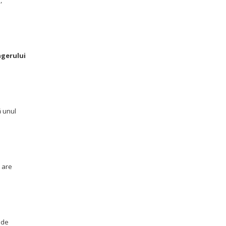
,
gerului
ă unul
 are
e de