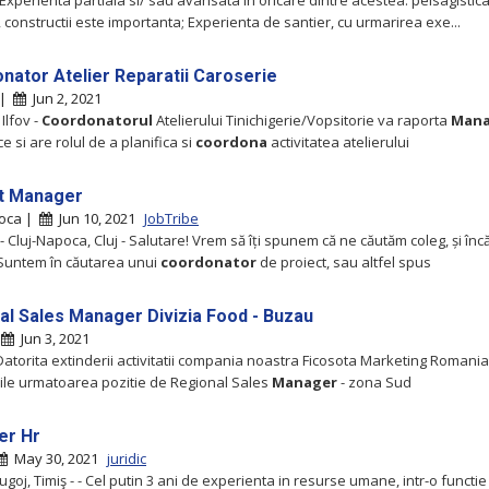
Experienta partiala si/ sau avansata in oricare dintre acestea: peisagistica
i, constructii este importanta; Experienta dе santier, cu urmarirea exe...
nator Atelier Reparatii Caroserie
 |
Jun 2, 2021
Ilfov -
Coordonatorul
Atelierului Tinichigerie/Vopsitorie va raporta
Mana
e si are rolul de a planifica si
coordona
activitatea atelierului
t Manager
poca |
Jun 10, 2021
JobTribe
- Cluj-Napoca, Cluj - Salutare! Vrem să îți spunem că ne căutăm coleg, și înc
 Suntem în căutarea unui
coordonator
de proiect, sau altfel spus
al Sales Manager Divizia Food - Buzau
|
Jun 3, 2021
Datorita extinderii activitatii compania noastra Ficosota Marketing Romania
ile urmatoarea pozitie de Regional Sales
Manager
- zona Sud
er Hr
May 30, 2021
juridic
 Lugoj, Timiş - - Cel putin 3 ani de experienta in resurse umane, intr-o functi