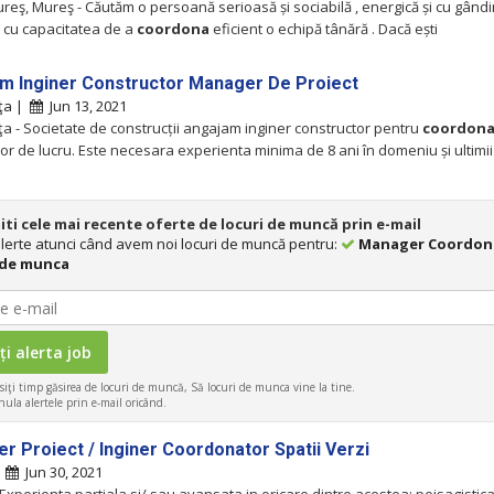
reş, Mureş - Căutăm o persoană serioasă și sociabilă , energică și cu gândi
 , cu capacitatea de a
coordona
eficient o echipă tânără . Dacă ești
m Inginer Constructor Manager De Proiect
ţa |
Jun 13, 2021
a - Societate de construcții angajam inginer constructor pentru
coordona
lor de lucru. Este necesara experienta minima de 8 ani în domeniu și ultimii
iti cele mai recente oferte de locuri de muncă prin e-mail
 alerte atunci când avem noi locuri de muncă pentru:
Manager Coordon
 de munca
iţi timp găsirea de locuri de muncă, Să locuri de munca vine la tine.
ula alertele prin e-mail oricând.
r Proiect / Inginer Coordonator Spatii Verzi
|
Jun 30, 2021