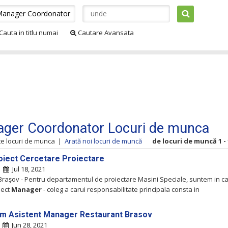
Cauta in titlu numai
Cautare Avansata
ger Coordonator Locuri de munca
te locuri de munca
|
Arată noi locuri de muncă
de locuri de muncă 1 - 
oiect Cercetare Proiectare
|
Jul 18, 2021
Braşov - Pentru departamentul de proiectare Masini Speciale, suntem in c
ject
Manager
- coleg a carui responsabilitate principala consta in
m Asistent Manager Restaurant Brasov
|
Jun 28, 2021