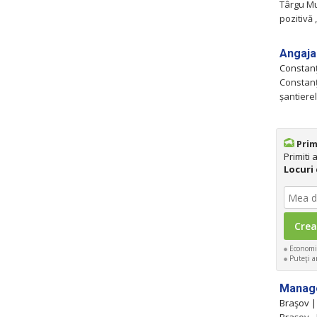
Târgu Mu
pozitivă
Angaja
Constan
Constanţ
șantiere
Prim
Primiti
Locuri
Economis
Puteţi an
Manage
Braşov 