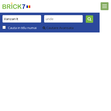
Cauta in titlu numai
Cautare Avansata