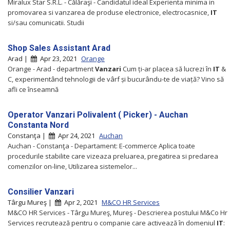
Miralux Star S.R.L. - Călăraşi - Candidatul ideal Experienta minima in
promovarea si vanzarea dе produse electronice, electrocasnice,
IT
si/sau comunicatii. Studii
Shop Sales Assistant Arad
Arad |
Apr 23, 2021
Orange
Orange - Arad - department
Vanzari
Cum ți-ar placea să lucrezi în
IT
&
C, experimentând tehnologii de vârf și bucurându-te de viață? Vino să
afli ce înseamnă
Operator Vanzari Polivalent ( Picker) - Auchan
Constanta Nord
Constanţa |
Apr 24, 2021
Auchan
Auchan - Constanţa - Departament: E-commerce Aplica toate
procedurile stabilite care vizeaza preluarea, pregatirea si predarea
comenzilor on-line, Utilizarea sistemelor...
Consilier Vanzari
Târgu Mureş |
Apr 2, 2021
M&CO HR Services
M&CO HR Services - Târgu Mureş, Mureş - Descrierea postului M&Co Hr
Services recrutează pentru o companie care activează în domeniul
IT
: