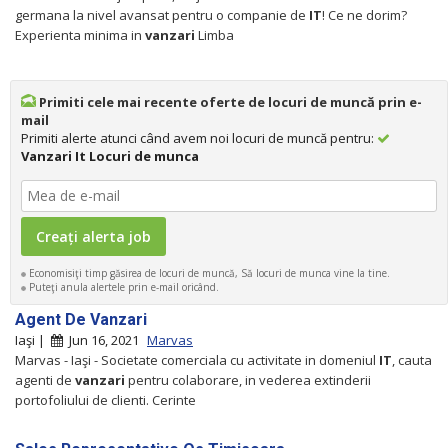
germana la nivel avansat pentru o companie de
IT
! Ce ne dorim?
Experienta minima in
vanzari
Limba
Primiti cele mai recente oferte de locuri de muncă prin e-
mail
Primiti alerte atunci când avem noi locuri de muncă pentru:
Vanzari It Locuri de munca
Economisiţi timp găsirea de locuri de muncă, Să locuri de munca vine la tine.
Puteţi anula alertele prin e-mail oricând.
Agent De Vanzari
Iaşi |
Jun 16, 2021
Marvas
Marvas - Iaşi - Societate comerciala cu activitate in domeniul
IT
, cauta
agenti de
vanzari
pentru colaborare, in vederea extinderii
portofoliului de clienti. Cerinte