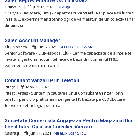
Sales Representative Os Timisoara
Timişoara |
Jun 18, 2021
Orange
Orange - Timişoara, Timiş - department
Vanzari
Ti-ar placea să lucrezi
în
IT
& C, experimentând tehnologii de vârf alaturi de un colectiv tanar,
dinamic si
Sales Account Manager
Cluj-Napoca |
Jun 6, 2021
SENIOR SOFTWARE
Senior Software - Cluj-Napoca, Cluj - Cerinte capacitate de a intelege,
invata si gestiona notiuni tehnice de baza din domeniul
IT
&C
experienta de minim un an in
Consultant Vanzari Prin Telefon
Piteşti |
May 28, 2021
Piteşti, Argeş - Suntem in cautarea unui Consultant
vanzari
prin
telefon pentru o platforma inteligenta
IT
, bazata pe CLOUD, care
foloseste tehnologia pentru a
Societate Comerciala Angajeaza Pentru Magazinul Din
Localitatea Calarasi Consilier Vanzari
Călăraşi |
Jun 11, 2021
Miralux Star S.R.L.