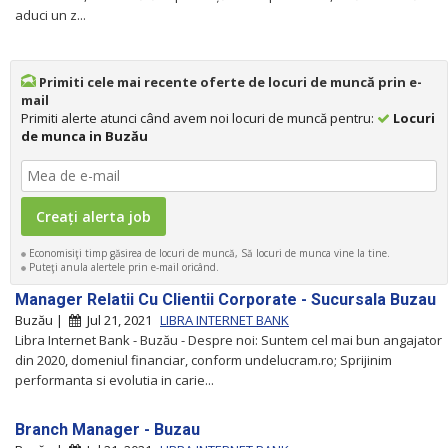
aduci un z...
Primiti cele mai recente oferte de locuri de muncă prin e-
mail
Primiti alerte atunci când avem noi locuri de muncă pentru:
Locuri
de munca in Buzău
Economisiţi timp găsirea de locuri de muncă, Să locuri de munca vine la tine.
Puteţi anula alertele prin e-mail oricând.
Manager Relatii Cu Clientii Corporate - Sucursala Buzau
Buzău |
Jul 21, 2021
LIBRA INTERNET BANK
Libra Internet Bank - Buzău - Despre noi: Suntem cel mai bun angajator
din 2020, domeniul financiar, conform undelucram.ro; Sprijinim
performanta si evolutia in carie...
Branch Manager - Buzau