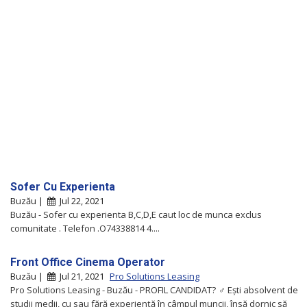
Sofer Cu Experienta
Buzău |
Jul 22, 2021
Buzău - Sofer cu experienta B,C,D,E caut loc de munca exclus
comunitate . Telefon .O74338814 4....
Front Office Cinema Operator
Buzău |
Jul 21, 2021
Pro Solutions Leasing
Pro Solutions Leasing - Buzău - PROFIL CANDIDAT? ‍♂‍ Ești absolvent de
studii medii, cu sau fără experiență în câmpul muncii, însă dornic să