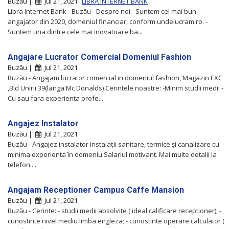
Buzău |
Jul 21, 2021
LIBRA INTERNET BANK
Libra Internet Bank - Buzău - Despre noi: -Suntem cel mai bun
angajator din 2020, domeniul financiar, conform undelucram.ro. -
Suntem una dintre cele mai inovatoare ba...
Angajare Lucrator Comercial Domeniul Fashion
Buzău |
Jul 21, 2021
Buzău - Angajam lucrator comercial in domeniul fashion, Magazin EXC
,Bld Unirii 39(langa Mc Donalds) Cerintele noastre: -Minim studii medii -
Cu sau fara experienta profe...
Angajez Instalator
Buzău |
Jul 21, 2021
Buzău - Angajez instalator instalații sanitare, termice și canalizare cu
minima experienta în domeniu.Salariul motivant. Mai multe detalii la
telefon....
Angajam Receptioner Campus Caffe Mansion
Buzău |
Jul 21, 2021
Buzău - Cerinte: - studii medii absolvite ( ideal calificare receptioner); -
cunostinte nivel mediu limba engleza; - cunostinte operare calculator (