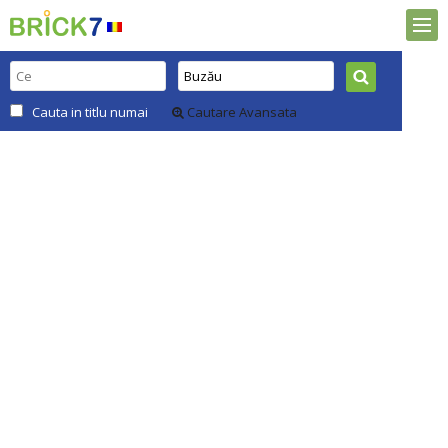
Cauta in titlu numai
Cautare Avansata