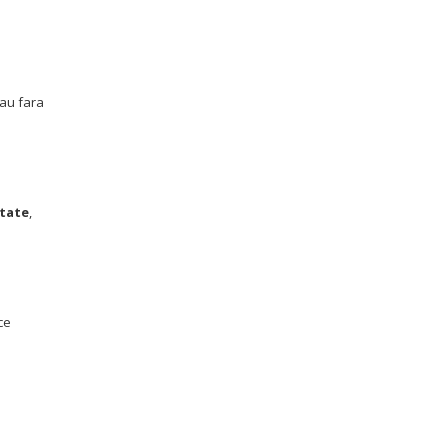
sau fara
itate
,
ce