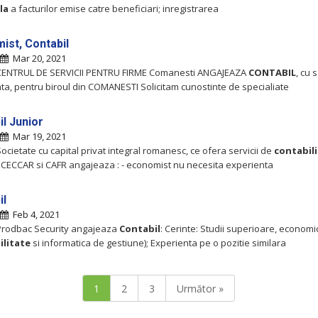
la
a facturilor emise catre beneficiari; inregistrarea
ist, Contabil
Mar 20, 2021
 CENTRUL DE SERVICII PENTRU FIRME Comanesti ANGAJEAZA
CONTABIL
, cu 
ta, pentru biroul din COMANESTI Solicitam cunostinte de specialiate
il Junior
Mar 19, 2021
ocietate cu capital privat integral romanesc, ce ofera servicii de
contabil
ECCAR si CAFR angajeaza : - economist nu necesita experienta
il
Feb 4, 2021
Prodbac Security angajeaza
Contabil
: Cerinte: Studii superioare, economi
ilitate
si informatica de gestiune); Experienta pe o pozitie similara
1
2
3
Următor »