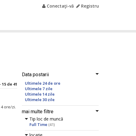
Conectaţi-vă
Registru
Data postarii
Ultimele 24 de ore
 15 de 41
Ultimele 7 zile
Ultimele 14 zile
Ultimele 30 zile
4 ore/zi.
mai multe filtre
Tip loc de muncă
Full Time
(41)
locaţie