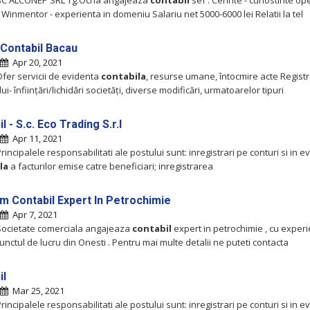
 SC ALCONEP SRL Tg.Ocna angajeaza
contabil
sef . Cerinte - cunostinte op
Winmentor - experienta in domeniu Salariu net 5000-6000 lei Relatii la tel
 Contabil Bacau
Apr 20, 2021
Ofer servicii de evidenta
contabila
, resurse umane, întocmire acte Registr
i- înființări/lichidări societăți, diverse modificări, urmatoarelor tipuri
l - S.c. Eco Trading S.r.l
Apr 11, 2021
rincipalele responsabilitati ale postului sunt: inregistrari pe conturi si in e
la
a facturilor emise catre beneficiari; inregistrarea
m Contabil Expert In Petrochimie
Apr 7, 2021
Societate comerciala angajeaza
contabil
expert in petrochimie , cu exper
nctul de lucru din Onesti . Pentru mai multe detalii ne puteti contacta
il
Mar 25, 2021
rincipalele responsabilitati ale postului sunt: inregistrari pe conturi si in e