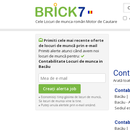
Cele Locuri de munca român Motor de Cautare
Primiti cele mai recente oferte
de locuri de muncă prin e-mail
Primiti alerte atunci când avem noi
locuri de muncă pentru:
Contabilitate Locuri de munca in
Bacău
Cont
Arată toa
Contab
Bacău |
Economisiţi timp găsirea de locuri de muncă,
Să locuri de munca vine la tine.
Bacău -
Puteţi anula alertele prin e-mail oricând.
Sediul es
Contab
Bacău |