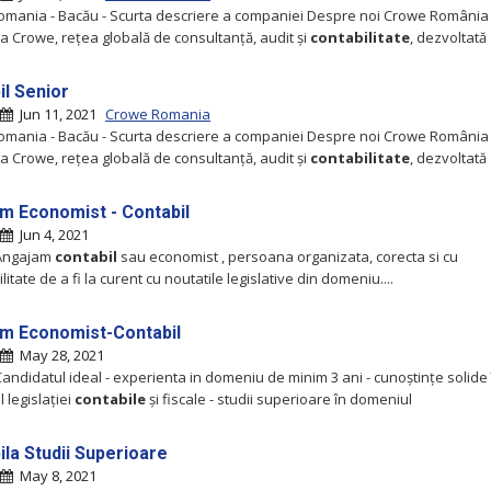
mania - Bacău - Scurta descriere a companiei Despre noi Crowe România
 Crowe, rețea globală de consultanță, audit și
contabilitate
, dezvoltată
il Senior
Jun 11, 2021
Crowe Romania
mania - Bacău - Scurta descriere a companiei Despre noi Crowe România
 Crowe, rețea globală de consultanță, audit și
contabilitate
, dezvoltată
m Economist - Contabil
Jun 4, 2021
 Angajam
contabil
sau economist , persoana organizata, corecta si cu
litate de a fi la curent cu noutatile legislative din domeniu....
m Economist-Contabil
May 28, 2021
Candidatul ideal - experienta in domeniu de minim 3 ani - cunoștințe solide 
 legislației
contabile
și fiscale - studii superioare în domeniul
ila Studii Superioare
May 8, 2021