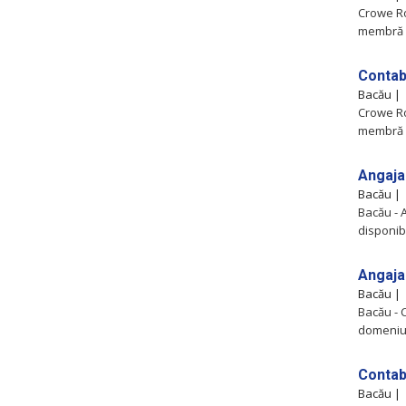
Crowe Ro
membră a
Contab
Bacău |
Crowe Ro
membră a
Angaja
Bacău |
Bacău -
disponibi
Angaja
Bacău |
Bacău - 
domeniul
Contab
Bacău |