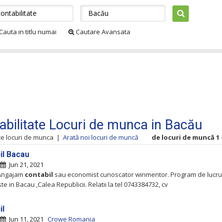
Cauta in titlu numai
Cautare Avansata
abilitate Locuri de munca in Bacău
te locuri de munca
|
Arată noi locuri de muncă
de locuri de muncă 1 -
il Bacau
Jun 21, 2021
 Angajam
contabil
sau economist cunoscator winmentor. Program de lucru 
te in Bacau ,Calea Republicii. Relatii la tel 0743384732, cv
il
Jun 11, 2021
Crowe Romania