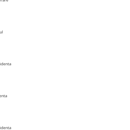
erare
ul
videnta
ienta
videnta