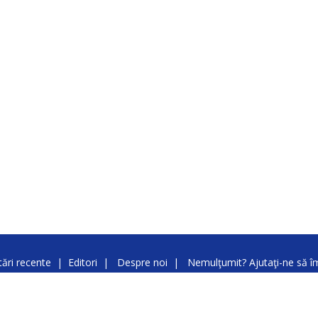
ări recente
|
Editori
|
Despre noi
|
Nemulţumit? Ajutaţi-ne să 