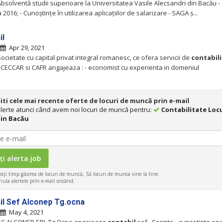
Absolventă studii superioare la Universitatea Vasile Alecsandri din Bacău -
2016; - Cunoștințe în utilizarea aplicațiilor de salarizare - SAGA ș...
il
Apr 29, 2021
ocietate cu capital privat integral romanesc, ce ofera servicii de
contabil
ECCAR si CAFR angajeaza : - economist cu experienta in domeniul
iti cele mai recente oferte de locuri de muncă prin e-mail
 alerte atunci când avem noi locuri de muncă pentru:
Contabilitate Locu
in Bacău
iţi timp găsirea de locuri de muncă, Să locuri de munca vine la tine.
ula alertele prin e-mail oricând.
il Sef Alconep Tg.ocna
May 4, 2021