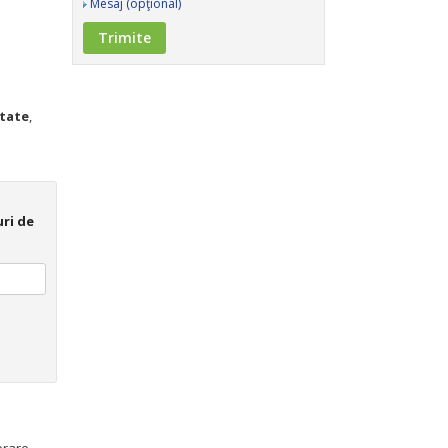
Mesaj (opţional)
itate
,
ri de