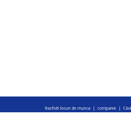
Rasfoiti locuri de munca
|
companie
|
Căut