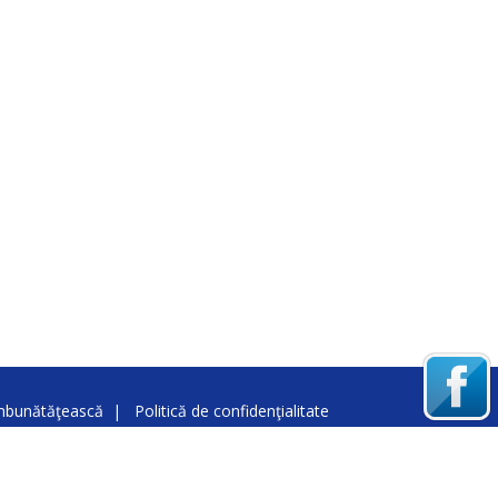
îmbunătăţească
|
Politică de confidenţialitate