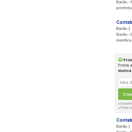
Bacău - 
promoția 
Contab
Bacău |
Bacău - S
membra C
Prim
Primiti
munca 
Economis
Puteţi an
Contab
Bacău |