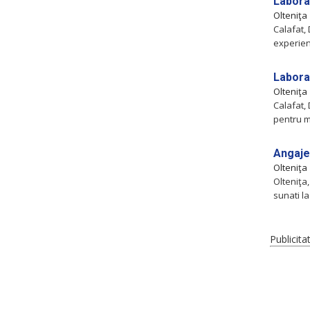
Laboran
Olteniţa
Calafat, 
experien
Laboran
Olteniţa
Calafat, 
pentru m
Angajez
Olteniţa
Olteniţa,
sunati la
Publicita