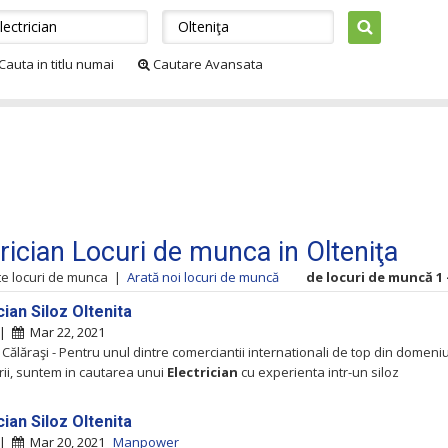
Cauta in titlu numai
Cautare Avansata
trician Locuri de munca in Olteniţa
te locuri de munca
|
Arată noi locuri de muncă
de locuri de muncă 1 -
cian Siloz Oltenita
 |
Mar 22, 2021
 Călăraşi - Pentru unul dintre comerciantii internationali de top din domeniu
urii, suntem in cautarea unui
Electrician
cu experienta intr-un siloz
cian Siloz Oltenita
 |
Mar 20, 2021
Manpower