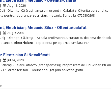
t, Electrician, Mecanic - Oltenita/calafat
 |
Aug 13, 2020
Dolj - Olteniţa, Călăraşi - angajam urgent in Calafat si Oltenita personal cu
ta pentru: laborant,
electrician
, mecanic. Sunati la: 0729800298
t, Electrician, Mecanic Siloz - Oltenita/calafat
 |
Aug 9, 2020
Dolj - Olteniţa, Călăraşi - - Scoala profesionala/cursuri cu diploma de absolv
ecanic si
electrician
); - Experienta pe o pozitie similara intr
 Electrician Si Necalificati
 |
Jul 14, 2020
 Călăraşi - Salariu atractiv , transport asigurat program de luni -vineri.Ptr a
 737 - arata telefon - . Anunt adaugat prin aplicatia gratu...
te