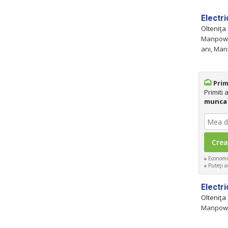
Electri
Olteniţa
Manpower
ani, Man
Prim
Primiti
munca 
Economis
Puteţi an
Electri
Olteniţa
Manpower