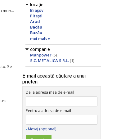
locaţie
Braşov
a mun...
Piteşti
Arad
Bacău
Buzău
mai mult »
companie
Manpower
(5)
S.C. METALICA S.R.L.
(1)
uto. Se
E-mail această căutare a unui
prieten:
De la adresa mea de e-mail
ates
Pentru a adresa de e-mail
Mesaj (opţional)