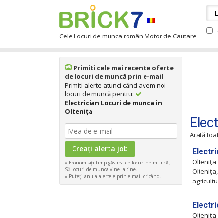
Cele Locuri de munca român Motor de Cautare
Primiti cele mai recente oferte
de locuri de muncă prin e-mail
Primiti alerte atunci când avem noi
locuri de muncă pentru:
Electrician Locuri de munca in
Olteniţa
Elec
Arată toa
Electri
Olteniţa
Economisiţi timp găsirea de locuri de muncă,
Să locuri de munca vine la tine.
Olteniţa,
Puteţi anula alertele prin e-mail oricând.
agricult
Electri
Olteniţa