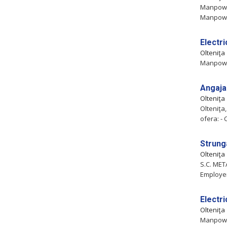
Manpower
Manpower
Electri
Olteniţa
Manpower
Angaja
Olteniţa
Olteniţa,
ofera: -
Strung
Olteniţa
S.C. META
Employer
Electri
Olteniţa
Manpower