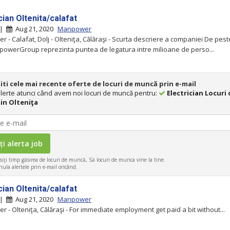
cian Oltenita/calafat
 |
Aug 21, 2020
Manpower
 - Calafat, Dolj - Olteniţa, Călăraşi - Scurta descriere a companiei De pest
powerGroup reprezinta puntea de legatura intre milioane de perso...
iti cele mai recente oferte de locuri de muncă prin e-mail
 alerte atunci când avem noi locuri de muncă pentru:
Electrician Locuri
in Olteniţa
iţi timp găsirea de locuri de muncă, Să locuri de munca vine la tine.
ula alertele prin e-mail oricând.
cian Oltenita/calafat
 |
Aug 21, 2020
Manpower
 - Olteniţa, Călăraşi - For immediate employment get paid a bit without...