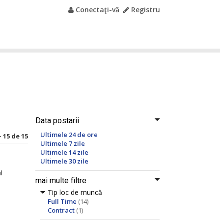
Conectaţi-vă
Registru
Data postarii
Ultimele 24 de ore
 15 de 15
Ultimele 7 zile
Ultimele 14 zile
Ultimele 30 zile
l
mai multe filtre
Tip loc de muncă
Full Time
(14)
Contract
(1)