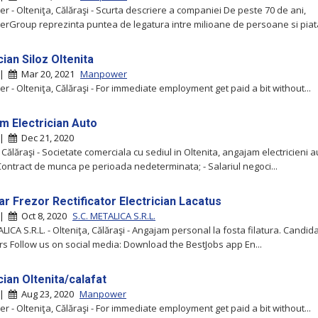
 - Olteniţa, Călăraşi - Scurta descriere a companiei De peste 70 de ani,
Group reprezinta puntea de legatura intre milioane de persoane si piat
cian Siloz Oltenita
 |
Mar 20, 2021
Manpower
 - Olteniţa, Călăraşi - For immediate employment get paid a bit without...
m Electrician Auto
 |
Dec 21, 2020
 Călăraşi - Societate comerciala cu sediul in Oltenita, angajam electricieni a
 Contract de munca pe perioada nedeterminata; - Salariul negoci...
ar Frezor Rectificator Electrician Lacatus
 |
Oct 8, 2020
S.C. METALICA S.R.L.
LICA S.R.L. - Olteniţa, Călăraşi - Angajam personal la fosta filatura. Candid
s Follow us on social media: Download the BestJobs app En...
cian Oltenita/calafat
 |
Aug 23, 2020
Manpower
 - Olteniţa, Călăraşi - For immediate employment get paid a bit without...