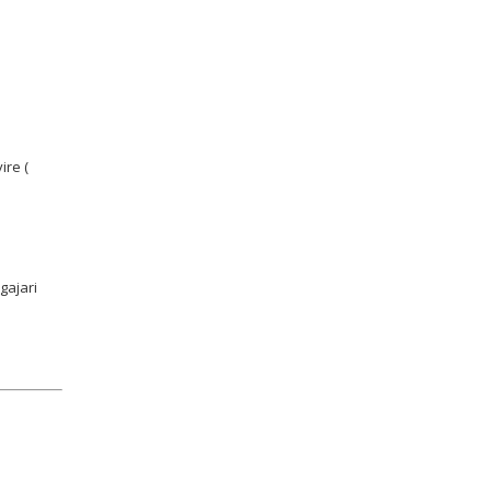
ire (
ngajari