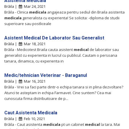
Asistenta Medicala
Brăila |
Mar 24, 2021
Brăila - Clinica
medicala
angajeaza pentru sediul din Braila asistenta
medicala
generalista cu experienta! Se solicita: -diploma de studii
superioare sau postliceale
Asistent Medical De Laborator Sau Generalist
Brăila |
Mar 18, 2021
Brăila - Medicotest Braila cauta asistent
medical
de laborator sau
generalist cu experienta in lucrul cu publicul. Cautam o persoana
tanara, dinamica, cu experienta in
Medic/tehnician Veterinar - Baraganul
Brăila |
Mar 16, 2021
Brăila - Vrei sa faci parte dintr-o echipa tanara si in plina dezvoltare?
Atunci te asteptam in echipa Farmavet. Cine suntem? Cea mai
cunoscuta firma distribuitoare de p...
Caut Asistenta Medicala
Brăila |
Feb 10, 2021
Brăila - Caut asistenta
medicala
pt un cabinet
medical
la tara. Mai