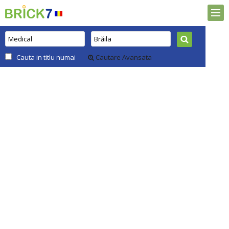
Cauta in titlu numai
Cautare Avansata