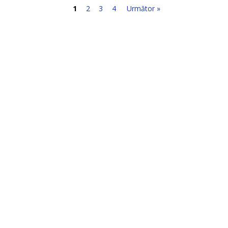
1
2
3
4
Următor »