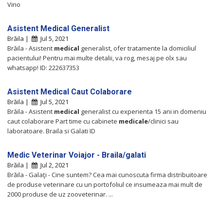
Vino
Asistent Medical Generalist
Brăila |
Jul 5, 2021
Brăila - Asistent
medical
generalist, ofer tratamente la domiciliul
pacientului! Pentru mai multe detalii, va rog, mesaj pe olx sau
whatsapp! ID: 222637353
Asistent Medical Caut Colaborare
Brăila |
Jul 5, 2021
Brăila - Asistent
medical
generalist cu experienta 15 ani in domeniu
caut colaborare Part time cu cabinete
medicale
/clinici sau
laboratoare. Braila si Galati ID
Medic Veterinar Voiajor - Braila/galati
Brăila |
Jul 2, 2021
Brăila - Galaţi - Cine suntem? Cea mai cunoscuta firma distribuitoare
de produse veterinare cu un portofoliul ce insumeaza mai mult de
2000 produse de uz zooveterinar. ...