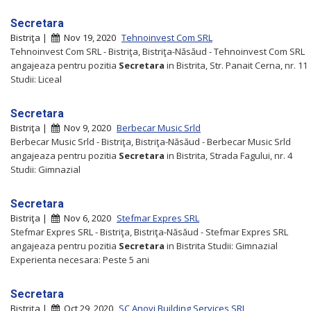
Secretara
Bistriţa |
Nov 19, 2020
Tehnoinvest Com SRL
Tehnoinvest Com SRL - Bistriţa, Bistriţa-Năsăud - Tehnoinvest Com SRL
angajeaza pentru pozitia
Secretara
in Bistrita, Str. Panait Cerna, nr. 11
Studii: Liceal
Secretara
Bistriţa |
Nov 9, 2020
Berbecar Music Srld
Berbecar Music Srld - Bistriţa, Bistriţa-Năsăud - Berbecar Music Srld
angajeaza pentru pozitia
Secretara
in Bistrita, Strada Fagului, nr. 4
Studii: Gimnazial
Secretara
Bistriţa |
Nov 6, 2020
Stefmar Expres SRL
Stefmar Expres SRL - Bistriţa, Bistriţa-Năsăud - Stefmar Expres SRL
angajeaza pentru pozitia
Secretara
in Bistrita Studii: Gimnazial
Experienta necesara: Peste 5 ani
Secretara
Bistriţa |
Oct 29, 2020
SC Anovi Building Services SRL