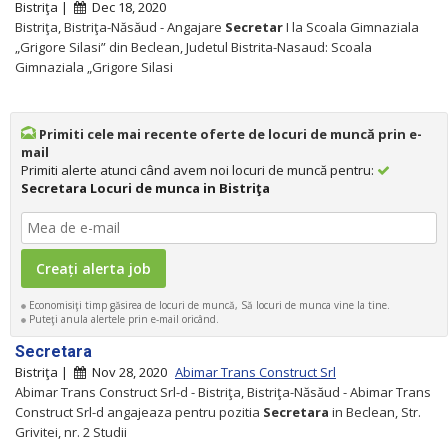
Bistriţa |
Dec 18, 2020
Bistriţa, Bistriţa-Năsăud - Angajare
Secretar
I la Scoala Gimnaziala
„Grigore Silasi” din Beclean, Judetul Bistrita-Nasaud: Scoala
Gimnaziala „Grigore Silasi
Primiti cele mai recente oferte de locuri de muncă prin e-
mail
Primiti alerte atunci când avem noi locuri de muncă pentru:
Secretara Locuri de munca in Bistriţa
Economisiţi timp găsirea de locuri de muncă, Să locuri de munca vine la tine.
Puteţi anula alertele prin e-mail oricând.
Secretara
Bistriţa |
Nov 28, 2020
Abimar Trans Construct Srl
Abimar Trans Construct Srl-d - Bistriţa, Bistriţa-Năsăud - Abimar Trans
Construct Srl-d angajeaza pentru pozitia
Secretara
in Beclean, Str.
Grivitei, nr. 2 Studii