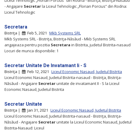
Liceul Tehnologic „Florian Porcius” din Rodna - Bistriţa, Bistriţa-Năsăud
- Angajare
Secretar
la Liceul Tehnologic „Florian Porcius” din Rodna:
Liceul Tehnologic
Secretara
Bistriţa |
Feb 5, 2021
Mkb Systems SRL
Mkb Systems SRL - Bistriţa, Bistriţa-Năsăud - Mkb Systems SRL
angajeaza pentru pozitia
Secretara
in Bistrita, judetul Bistrita-nasaud
Locuri de munca disponibile: 1
Secretar Unitate De Invatamant Ii - S
Bistriţa |
Feb 12, 2021
Liceul Economic Nasaud, Judetul Bistrita
Liceul Economic Nasaud, Judetul Bistrita-nasaud - Bistriţa, Bistriţa-
Năsăud - Angajare
Secretar
unitate de invatamant II - S la Liceul
Economic Nasaud, Judetul Bistrita
Secretar Unitate
Bistriţa |
Jan 31, 2021
Liceul Economic Nasaud, Judetul Bistrita
Liceul Economic Nasaud, Judetul Bistrita-nasaud - Bistriţa, Bistriţa-
Năsăud - Angajare
Secretar
unitate la Liceul Economic Nasaud, Judetul
Bistrita-Nasaud: Liceul