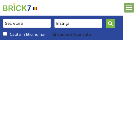
Cauta in titlu numai
Cautare Avansata