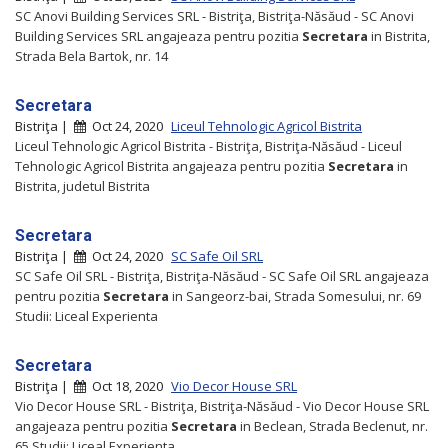
SC Anovi Building Services SRL - Bistriţa, Bistriţa-Năsăud - SC Anovi
Building Services SRL angajeaza pentru pozitia
Secretara
in Bistrita,
Strada Bela Bartok, nr. 14
Secretara
Bistriţa |
Oct 24, 2020
Liceul Tehnologic Agricol Bistrita
Liceul Tehnologic Agricol Bistrita - Bistriţa, Bistriţa-Năsăud - Liceul
Tehnologic Agricol Bistrita angajeaza pentru pozitia
Secretara
in
Bistrita, judetul Bistrita
Secretara
Bistriţa |
Oct 24, 2020
SC Safe Oil SRL
SC Safe Oil SRL - Bistriţa, Bistriţa-Năsăud - SC Safe Oil SRL angajeaza
pentru pozitia
Secretara
in Sangeorz-bai, Strada Somesului, nr. 69
Studii: Liceal Experienta
Secretara
Bistriţa |
Oct 18, 2020
Vio Decor House SRL
Vio Decor House SRL - Bistriţa, Bistriţa-Năsăud - Vio Decor House SRL
angajeaza pentru pozitia
Secretara
in Beclean, Strada Beclenut, nr.
65 Studii: Liceal Experienta