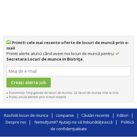
Primiti cele mai recente oferte de locuri de muncă prin e-
mail
Primiti alerte atunci când avem noi locuri de muncă pentru:
Secretara Locuri de munca in Bistriţa
Economisiţi timp găsirea de locuri de muncă, Să locuri de munca vine la tine.
Puteţi anula alertele prin e-mail oricând.
|
|
|
|
Rasfoiti locuri de munca
companie
Căutări recente
Editori
|
|
Despre noi
Nemulţumit? Ajutaţi-ne să îmbunătăţească
Politică
de confidenţialitate