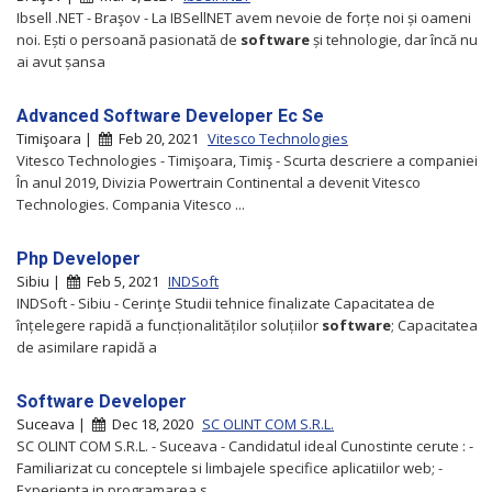
Ibsell .NET - Braşov - La IBSellNET avem nevoie de forțe noi și oameni
noi. Ești o persoană pasionată de
software
și tehnologie, dar încă nu
ai avut șansa
Advanced Software Developer Ec Se
Timişoara |
Feb 20, 2021
Vitesco Technologies
Vitesco Technologies - Timişoara, Timiş - Scurta descriere a companiei
În anul 2019, Divizia Powertrain Continental a devenit Vitesco
Technologies. Compania Vitesco ...
Php Developer
Sibiu |
Feb 5, 2021
INDSoft
INDSoft - Sibiu - Cerinţe Studii tehnice finalizate Capacitatea de
înțelegere rapidă a funcționalităților soluțiilor
software
; Capacitatea
de asimilare rapidă a
Software Developer
Suceava |
Dec 18, 2020
SC OLINT COM S.R.L.
SC OLINT COM S.R.L. - Suceava - Candidatul ideal Cunostinte cerute : -
Familiarizat cu conceptele si limbajele specifice aplicatiilor web; -
Experienta in programarea s...