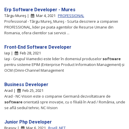
Erp Software Developer - Mures
Târgu Mureş |
Mar 4, 2021
PROFESSIONAL
Professional - Târgu Mureş, Mureş - Scurta descriere a companiei
PROFESSIONAL, lider pe piata agentiilor de Resurse Umane din
Romania, ofera clientilor sai servicii ...
Front-End Software Developer
Iaşi |
Feb 28, 2021
Iaşi - Grupul Viamedici este lider în domeniul produselor
software
pentru sisteme EPIM (Enterprise Product Information Management) și
OCM (Omni-Channel Management
Business Developer
Arad |
Feb 25, 2021
Arad - NC-Vision este o companie Germană dezvoltatoare de
software
orientată spre inovație, cu o filială în Arad / România, unde
se află sediul tehnic. NC-Vision
Junior Php Developer
Braşov |
Mar 6, 2021
Ibsell .NET