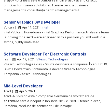
Braşov - Diginesis este o companie IT din Brașov având ca scop
principal furnizarea soluțiilor
software
pentru business
management și consultanță pentru managementul
Senior Graphics Sw Developer
Vulcan |
Apr 11, 2021
Intel
Intel - Vulcan, Hunedoara - Intel Graphics Performance Analyzers team
is looking for a
software
engineer. In this position you will work in a
strong, highly motivated
Software Developer For Electronic Controls
Iaşi |
Apr 17, 2021
Vitesco Technologies
Vitesco Technologies - Iaşi - Scurta descriere a companiei În anul 2019,
Divizia Powertrain Continental a devenit Vitesco Technologies.
Compania Vitesco Technologies ...
Mid-Level Developer
Arad |
Apr 5, 2021
Arad - NC-Vision este o companie Germană dezvoltatoare de
software
care a început în Ianuarie 2019 cu sediul tehnic în Arad,
România, condusă de sentimentul de inovație