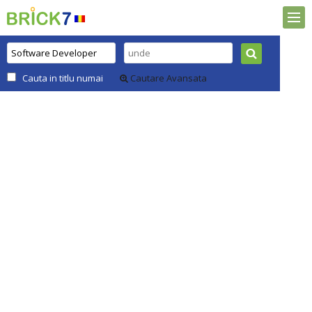
Cauta in titlu numai
Cautare Avansata