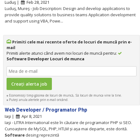
Luduş |
Feb 28, 2021
Luduş, Mureş - Job Description: Design and develop applications to
provide quality solutions to business teams Application development
and support using VBA, Powe...
Primiti cele mai recente oferte de locuri de muncă prin e-
mail
Primiti alerte atunci când avem noi locuri de muncă pentru:
Software Developer Locuri de munca
Economisiţi timp găsirea de locuri de muncă, Să locuri de munca vine la tine.
Puteţi anula alertele prin e-mail oricând.
Web Developer / Programator Php
Iaşi |
Apr 8, 2021
Iaşi - LITRA International este în căutare de programator PHP si SEO.
Cunoaștere de MySQL, PHP, HTLM și așa mai departe, este dorită.
Software
desing reprezintă