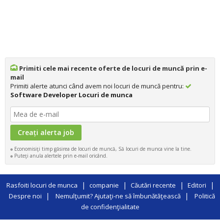
Primiti cele mai recente oferte de locuri de muncă prin e-
mail
Primiti alerte atunci când avem noi locuri de muncă pentru:
Software Developer Locuri de munca
Economisiţi timp găsirea de locuri de muncă, Să locuri de munca vine la tine.
Puteţi anula alertele prin e-mail oricând.
|
|
|
|
Rasfoiti locuri de munca
companie
Căutări recente
Editori
|
|
Despre noi
Nemulţumit? Ajutaţi-ne să îmbunătăţească
Politică
de confidenţialitate