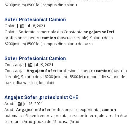
6200(minim)-8500 lei( compus din salariu
Sofer Profesionist Camion
Galaţi |
Jul 18, 2021
Galaţi - Societate comerciala din Constanta
angajam
soferi
profesionisti pentru
camion
(bascula cereale). Salariu de la
6200(minim)-8500 lei( compus din salariu de baza
Sofer Profesionist Camion
Constanţa |
Jul 19, 2021
Constanţa -
Angajam
Soferi
profesionisti pentru
camion
(bascula
cereale), Salariu de la 6200 (minim) - 8500 lei (compus din salariu de
baza, diurna zilnic, km platiti
Angajez Sofer ,profesionist C+E
Arad |
Jul 15, 2021
Arad -
Angajez
un
Sofer
profesionist cu experienta ,
camion
automatic e5 ,semiremorca prelata,curse pe intern , plecare din Arad
cu retur la Arad ,pauza de 45 acasa (Arad