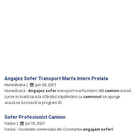
Angajez Sofer Transport Marfa Intern Prelata
Hunedoara |
Jun 30, 2021
Hunedoara -
Angajez
sofer
transport marfa intern 40t
camion
euro6
curse in toată tara.la sfârșitul săptămânii cu
camionul
se ajunge
acasă.se lucrează la program ID
Sofer Profesionist Camion
Vaslui |
Jul 19, 2021
Vaslui - Societate comerciala din Constanta
angajam
soferi