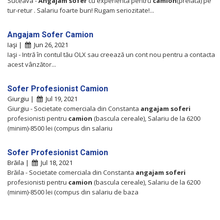
Suceava -
Angajam
sofer
cu experienta pentru
camion
(prelata) pe
tur-retur . Salariu foarte bun! Rugam seriozitate!...
Angajam Sofer Camion
Iaşi |
Jun 26, 2021
Iaşi - Intră în contul tău OLX sau creează un cont nou pentru a contacta
acest vânzător...
Sofer Profesionist Camion
Giurgiu |
Jul 19, 2021
Giurgiu - Societate comerciala din Constanta
angajam
soferi
profesionisti pentru
camion
(bascula cereale), Salariu de la 6200
(minim)-8500 lei (compus din salariu
Sofer Profesionist Camion
Brăila |
Jul 18, 2021
Brăila - Societate comerciala din Constanta
angajam
soferi
profesionisti pentru
camion
(bascula cereale), Salariu de la 6200
(minim)-8500 lei (compus din salariu de baza