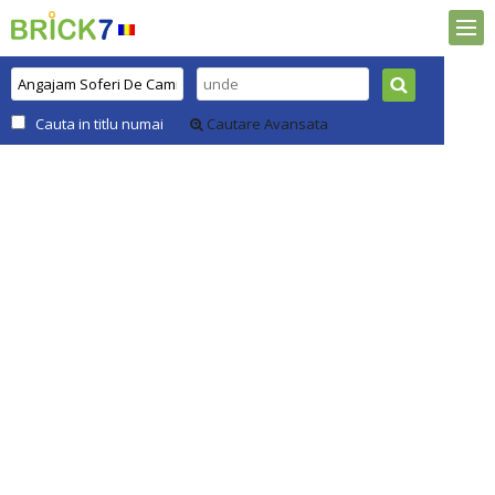
Cauta in titlu numai
Cautare Avansata