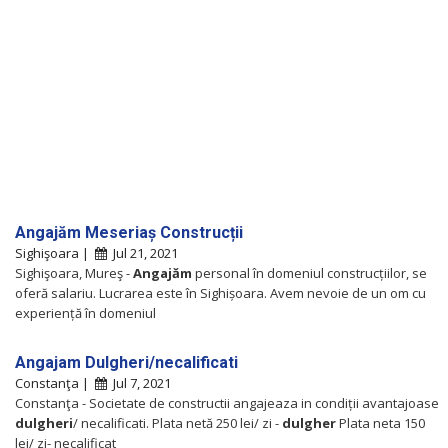
Angajăm Meseriaș Construcții
Sighişoara |
Jul 21, 2021
Sighişoara, Mureş -
Angajăm
personal în domeniul construcțiilor, se
oferă salariu. Lucrarea este în Sighișoara. Avem nevoie de un om cu
experiență în domeniul
Angajam Dulgheri/necalificati
Constanţa |
Jul 7, 2021
Constanţa - Societate de constructii angajeaza in condiții avantajoase
dulgheri
/ necalificati. Plata netă 250 lei/ zi -
dulgher
Plata neta 150
lei/ zi- necalificat