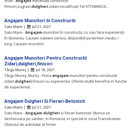
Arad -
Angajez
meseriași construcții
Finisori,zugravi,
dulgheri
,zidari,necalificați Tel 0773849224...
Angajam Muncitori In Constructii
Satu Mare |
Jul 21, 2021
Satu Mare -
Angajam
muncitori în construcții, cu sau fara experiență
în domeniu. Cautam oameni seriosi, disponibili pe termen mediu /
lung. Cautam muncitori
Angajam Muncitori Pentru Constructii
Zidari,dulgheri,finisori
Târgu Mureş |
Jul 18, 2021
Târgu Mureş, Mureş - Firma
angajam
muncitori pentru constructii
zidari,
dulgheri
,finisori cu experienta. Oferim multe beneficii in functie
de experienta!...
Angajam Dulgheri Si Fierari-Betonisti
Satu Mare |
Jul 21, 2021
Satu Mare -
Angajam
dulgheri
si fierari betonisti. Munca se
desfasoara pe santier, in Romania, in special in zona Transilvaniei.
Obiectul de activitate al firmei