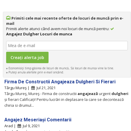
Primiti cele mai recente oferte de locuri de muncă prin e-
mail
Primiti alerte atunci când avem noi locuri de muncă pentru:
Angajez Dulgher Locuri de munca
Economisiţi timp găsirea de locuri de muncă, Să locuri de munca vine la tine.
Puteţi anula alertele prin e-mail oricând.
Firma De Constructii Angajeaza Dulgheri Si Fierari
Târgu Mureş |
Jul 21, 2021
Târgu Mureş, Mureş - Firma de constructii
angajează
urgent
dulgheri
și fierari Calificați! Pentru lucrări in deplasare la care se decontează
chiria si drumul...
Angajez Meseriași Comentarii
Arad |
Jul 9, 2021