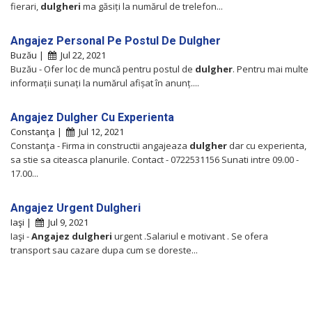
fierari,
dulgheri
ma găsiți la numărul de trelefon...
Angajez Personal Pe Postul De Dulgher
Buzău |
Jul 22, 2021
Buzău - Ofer loc de muncă pentru postul de
dulgher
. Pentru mai multe
informații sunați la numărul afișat în anunț....
Angajez Dulgher Cu Experienta
Constanţa |
Jul 12, 2021
Constanţa - Firma in constructii angajeaza
dulgher
dar cu experienta,
sa stie sa citeasca planurile. Contact - 0722531156 Sunati intre 09.00 -
17.00...
Angajez Urgent Dulgheri
Iaşi |
Jul 9, 2021
Iaşi -
Angajez
dulgheri
urgent .Salariul e motivant . Se ofera
transport sau cazare dupa cum se doreste...