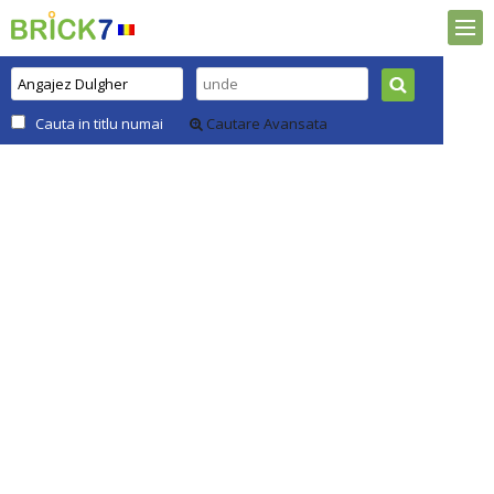
Cauta in titlu numai
Cautare Avansata