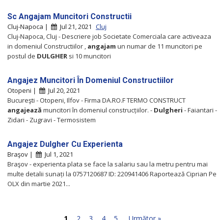
Sc Angajam Muncitori Constructii
Cluj-Napoca |
Jul 21, 2021
Cluj
Cluj-Napoca, Cluj - Descriere job Societate Comerciala care activeaza
in domeniul Constructiilor ,
angajam
un numar de 11 muncitori pe
postul de
DULGHER
si 10 muncitori
Angajez Muncitori În Domeniul Constructiilor
Otopeni |
Jul 20, 2021
Bucureşti - Otopeni, Ilfov - Firma DA.RO.F TERMO CONSTRUCT
angajează
muncitori în domeniul construcțiilor. -
Dulgheri
- Faiantari -
Zidari - Zugravi - Termosistem
Angajez Dulgher Cu Experienta
Braşov |
Jul 1, 2021
Braşov - experienta plata se face la salariu sau la metru pentru mai
multe detalii sunați la 0757120687 ID: 220941406 Raportează Ciprian Pe
OLX din martie 2021...
1
2
3
4
5
Următor »