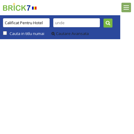
Cauta in titlu numai
Cautare Avansata