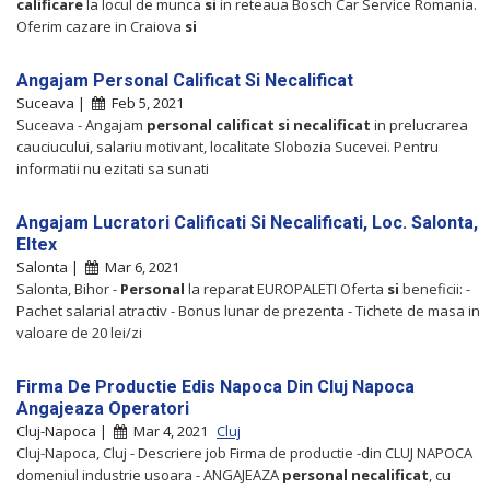
calificare
la locul de munca
si
in reteaua Bosch Car Service Romania.
Oferim cazare in Craiova
si
Angajam Personal Calificat Si Necalificat
Suceava |
Feb 5, 2021
Suceava - Angajam
personal
calificat
si
necalificat
in prelucrarea
cauciucului, salariu motivant, localitate Slobozia Sucevei. Pentru
informatii nu ezitati sa sunati
Angajam Lucratori Calificati Si Necalificati, Loc. Salonta,
Eltex
Salonta |
Mar 6, 2021
Salonta, Bihor -
Personal
la reparat EUROPALETI Oferta
si
beneficii: -
Pachet salarial atractiv - Bonus lunar de prezenta - Tichete de masa in
valoare de 20 lei/zi
Firma De Productie Edis Napoca Din Cluj Napoca
Angajeaza Operatori
Cluj-Napoca |
Mar 4, 2021
Cluj
Cluj-Napoca, Cluj - Descriere job Firma de productie -din CLUJ NAPOCA
domeniul industrie usoara - ANGAJEAZA
personal
necalificat
, cu