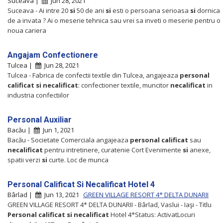
Suceava |
Jun 28, 2021
Suceava - Ai intre 20
si
50 de ani
si
esti o persoana serioasa
si
dornica
de a invata ? Ai o meserie tehnica sau vrei sa inveti o meserie pentru o
noua cariera
Angajam Confectionere
Tulcea |
Jun 28, 2021
Tulcea - Fabrica de confectii textile din Tulcea, angajeaza
personal
calificat
si
necalificat
: confectioner textile, muncitor
necalificat
in
industria confectiilor
Personal Auxiliar
Bacău |
Jun 1, 2021
Bacău - Societate Comerciala angajeaza
personal
calificat
sau
necalificat
pentru intretinere, curatenie Cort Evenimente
si
anexe,
spatii verzi
si
curte. Loc de munca
Personal Calificat Si Necalificat Hotel 4
Bârlad |
Jun 13, 2021
GREEN VILLAGE RESORT 4* DELTA DUNARII
GREEN VILLAGE RESORT 4* DELTA DUNARII - Bârlad, Vaslui - Iaşi - Titlu
Personal
calificat
si
necalificat
Hotel 4*Status: ActivatLocuri