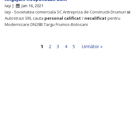
Iaşi |
Jan 16, 2021
Iaşi - Societatea comerciala SC Antrepriza de Constructii Drumuri
si
Autostrazi SRL cauta
personal
calificat
/
necalificat
pentru
Modernizare DN28B Targu Frumos-Botosani
1
2
3
4
5
Următor »