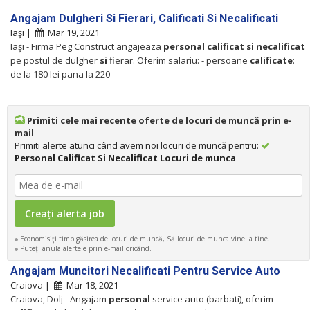
Angajam Dulgheri Si Fierari, Calificati Si Necalificati
Iaşi |
Mar 19, 2021
Iaşi - Firma Peg Construct angajeaza
personal
calificat
si
necalificat
pe postul de dulgher
si
fierar. Oferim salariu: - persoane
calificate
:
de la 180 lei pana la 220
Primiti cele mai recente oferte de locuri de muncă prin e-
mail
Primiti alerte atunci când avem noi locuri de muncă pentru:
Personal Calificat Si Necalificat Locuri de munca
Economisiţi timp găsirea de locuri de muncă, Să locuri de munca vine la tine.
Puteţi anula alertele prin e-mail oricând.
Angajam Muncitori Necalificati Pentru Service Auto
Craiova |
Mar 18, 2021
Craiova, Dolj - Angajam
personal
service auto (barbati), oferim