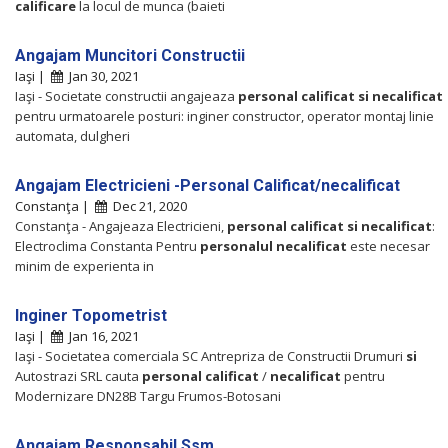
calificare
la locul de munca (baieti
Angajam Muncitori Constructii
Iaşi |
Jan 30, 2021
Iaşi - Societate constructii angajeaza
personal
calificat
si
necalificat
pentru urmatoarele posturi: inginer constructor, operator montaj linie
automata, dulgheri
Angajam Electricieni -Personal Calificat/necalificat
Constanţa |
Dec 21, 2020
Constanţa - Angajeaza Electricieni,
personal
calificat
si
necalificat
:
Electroclima Constanta Pentru
personalul
necalificat
este necesar
minim de experienta in
Inginer Topometrist
Iaşi |
Jan 16, 2021
Iaşi - Societatea comerciala SC Antrepriza de Constructii Drumuri
si
Autostrazi SRL cauta
personal
calificat
/
necalificat
pentru
Modernizare DN28B Targu Frumos-Botosani
Angajam Responsabil Ssm