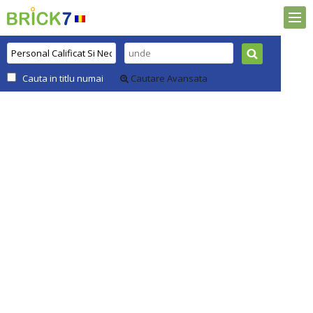
Cauta in titlu numai
Cautare Avansata