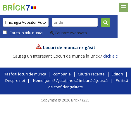
Cauta in titlu numai
Cautare Avansata
Locuri de munca nr găsit
Căutaţi un interesant Locuri de munca în Brick7
click aici
|
|
|
|
Rasfoiti locuri de munca
companie
Căutări recente
Editori
|
|
Despre noi
Nemulţumit? Ajutaţi-ne să îmbunătăţească
Politică
de confidenţialitate
Copyright @ 2026 Brick7 (235)