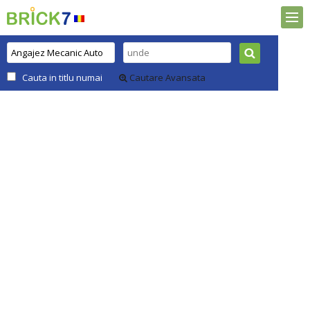
Cauta in titlu numai
Cautare Avansata