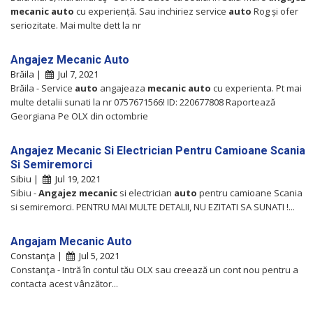
mecanic
auto
cu experiență. Sau inchiriez service
auto
Rog și ofer
seriozitate. Mai multe dett la nr
Angajez Mecanic Auto
Brăila |
Jul 7, 2021
Brăila - Service
auto
angajeaza
mecanic
auto
cu experienta. Pt mai
multe detalii sunati la nr 0757671566! ID: 220677808 Raportează
Georgiana Pe OLX din octombrie
Angajez Mecanic Si Electrician Pentru Camioane Scania
Si Semiremorci
Sibiu |
Jul 19, 2021
Sibiu -
Angajez
mecanic
si electrician
auto
pentru camioane Scania
si semiremorci. PENTRU MAI MULTE DETALII, NU EZITATI SA SUNATI !...
Angajam Mecanic Auto
Constanţa |
Jul 5, 2021
Constanţa - Intră în contul tău OLX sau creează un cont nou pentru a
contacta acest vânzător...