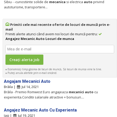
Sibiu - -cunostiinte solide de
mecanica
si electrica
auto
privind
autoturisme, transportere...
Primiti cele mai recente oferte de locuri de muncă prin e-
mail
Primiti alerte atunci când avem noi locuri de muncă pentru:
Angajez Mecanic Auto Locuri de munca
Economisiţi timp găsirea de locuri de muncă, Să locuri de munca vine la tine.
Puteţi anula alertele prin e-mail oricând.
Angajam Mecanici Auto
Brăila |
Jul 14, 2021
Brăila - Premio Romwest Euro angajeaza
mecanici
auto
cu
experienta.Conditii salariale atractive + bonusuri....
Angajez Mecanic Auto Cu Experienta
Iaşi |
Jul 19, 2021