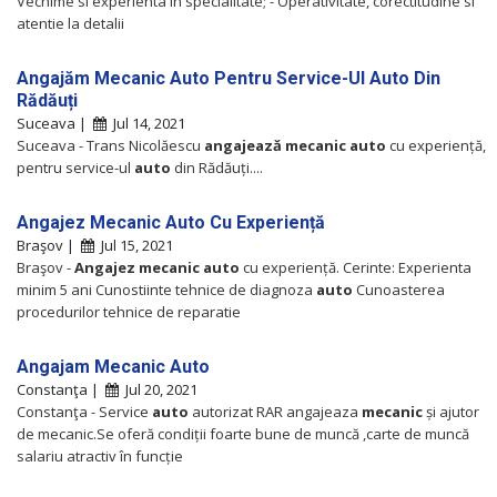
Vechime si experienta in specialitate; - Operativitate, corectitudine si
atentie la detalii
Angajăm Mecanic Auto Pentru Service-Ul Auto Din
Rădăuți
Suceava |
Jul 14, 2021
Suceava - Trans Nicolăescu
angajează
mecanic
auto
cu experiență,
pentru service-ul
auto
din Rădăuți....
Angajez Mecanic Auto Cu Experiență
Braşov |
Jul 15, 2021
Braşov -
Angajez
mecanic
auto
cu experiență. Cerinte: Experienta
minim 5 ani Cunostiinte tehnice de diagnoza
auto
Cunoasterea
procedurilor tehnice de reparatie
Angajam Mecanic Auto
Constanţa |
Jul 20, 2021
Constanţa - Service
auto
autorizat RAR angajeaza
mecanic
și ajutor
de mecanic.Se oferă condiții foarte bune de muncă ,carte de muncă
salariu atractiv în funcție