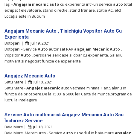
Iaşi -
Angajam
mecanic
auto
cu experienta într-un service
auto
total
echipat ( elevatoare, stand directie, stand frânare, stație AC, etc)
Locația este în Bucium
Angajam Mecanic Auto , Tinichigiu Vopsitor Auto Cu
Experienta
Botoşani |
Jul 19, 2021
Botoşani - Service
Auto
autorizat RAR
angajam
Mecanic
Auto
,
Vopsitor
Auto
, persoane serioase si doar cu experienta. Salariul
motivant si negociat functie de experienta
Angajez Mecanic Auto
Satu Mare |
Jul 10, 2021
Satu Mare -
Angajez
mecanic
auto.vechime minima 1 an.Salariu in
functie de pricepere.De la 1500 la 5000 lei! Carte de munca,program de
lucru la intelegere
Service Auto.multimarcă Angajez Mecanici Auto Sau
Închiriez Service
Baia Mare |
Jul 18, 2021
Baia Mare, Maramureş - Service
auto
cu sediul in baia-mare
angajez