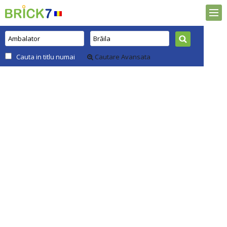
Cauta in titlu numai
Cautare Avansata