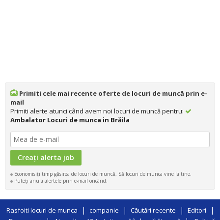
Primiti cele mai recente oferte de locuri de muncă prin e-
mail
Primiti alerte atunci când avem noi locuri de muncă pentru:
Ambalator Locuri de munca in Brăila
Economisiţi timp găsirea de locuri de muncă, Să locuri de munca vine la tine.
Puteţi anula alertele prin e-mail oricând.
|
|
|
|
Rasfoiti locuri de munca
companie
Căutări recente
Editori