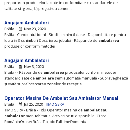
prepararea produselor lactate in conformitate cu standartele de
calitate si igiena; b) pregatirea comen...
Angajam Ambalatori
Brăila |
Nov 23, 2020
Brăila - Candidatul ideal - Studii - minim 6 clase - Disponibilitate pentru
lucru în 3 schimburi Descrierea jobului - Răspunde de
ambalarea
produselor conform metodei
Angajam Ambalatori
Brăila |
Nov 3, 2020
Brăila - - Răspunde de
ambalarea
produselor conform metodei
standardizate de
ambalare
semiautomată/manuală - Supraveghează
şi evită supraîncărcarea zonelor de recepţie
Operator Masina De Ambalat Sau Ambalator Manual
Brăila |
Jul 25, 2020
TIMO SERV
TIMO SERV - Brăila - Titlu Operator masina de
ambalat
sau
ambalator
manualStatus: ActivatLocuri disponibile: 2Tara:
RomâniaOrase: BrăilaTip job: Full timeDomeniu