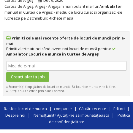
Curtea de Argeş |
Dec 9, 2020
Curtea de Argeş, Argeş - Angajam manipulant marfuri/
ambalator
manual in Curtea de Arges: - mediu de lucru curat si organizat; -se
lucreaza pe 2 schimburi; -tichete masa
Primiti cele mai recente oferte de locuri de muncă prin e-
mail
Primiti alerte atunci când avem noi locuri de muncă pentru:
Ambalator Locuri de munca in Curtea de Argeş
Economisiţi timp găsirea de locuri de muncă, Să locuri de munca vine la tine.
Puteţi anula alertele prin e-mail oricând.
|
|
|
|
Rasfoiti locuri de munca
companie
Căutări recente
Editori
|
|
Despre noi
Nemulţumit? Ajutaţi-ne să îmbunătăţească
Politică
de confidenţialitate