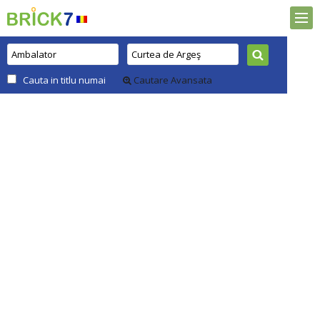
Cauta in titlu numai
Cautare Avansata