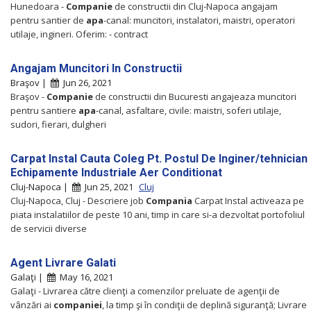
Hunedoara -
Companie
de constructii din Cluj-Napoca angajam
pentru santier de
apa
-canal: muncitori, instalatori, maistri, operatori
utilaje, ingineri. Oferim: - contract
Angajam Muncitori In Constructii
Braşov |
Jun 26, 2021
Braşov -
Companie
de constructii din Bucuresti angajeaza muncitori
pentru santiere
apa
-canal, asfaltare, civile: maistri, soferi utilaje,
sudori, fierari, dulgheri
Carpat Instal Cauta Coleg Pt. Postul De Inginer/tehnician
Echipamente Industriale Aer Conditionat
Cluj-Napoca |
Jun 25, 2021
Cluj
Cluj-Napoca, Cluj - Descriere job
Compania
Carpat Instal activeaza pe
piata instalatiilor de peste 10 ani, timp in care si-a dezvoltat portofoliul
de servicii diverse
Agent Livrare Galati
Galaţi |
May 16, 2021
Galaţi - Livrarea către clienţi a comenzilor preluate de agenţii de
vânzări ai
companiei
, la timp şi în condiţii de deplină siguranţă; Livrare