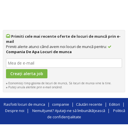
Primiti cele mai recente oferte de locuri de muncă prin e-
mail
Primiti alerte atunci când avem noi locuri de muncă pentru:
Compania De Apa Locuri de munca
Economisiţi timp găsirea de locuri de muncă, Să locuri de munca vine la tine.
Puteţi anula alertele prin e-mail oricând.
|
|
|
|
Rasfoiti locuri de munca
companie
Căutări recente
Editori
|
|
Despre noi
Nemulţumit? Ajutaţi-ne să îmbunătăţească
Politică
de confidenţialitate