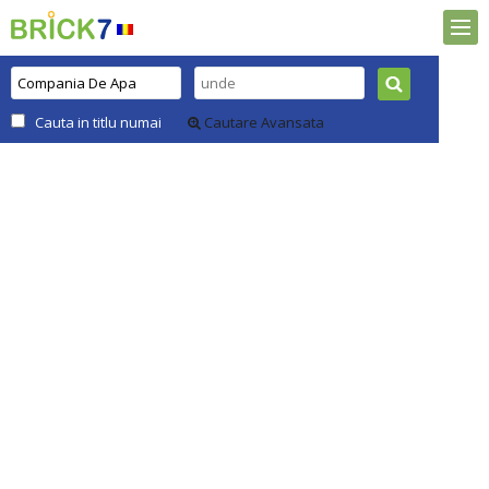
Cauta in titlu numai
Cautare Avansata