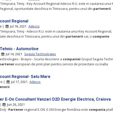
 Timişoara, Timiş - Key Account Regional Adecco R.U. este in cautarea unui
Regional, oportunitate deschisa in Timisoara, pentru unul din
partenerii
count Regional
ra |
Jul 18, 2021
Adecco
 Timişoara, Timiş - Adecco R.U. este in cautarea unui Key Account Regional,
tate deschisa in Timisoara, pentru unul din
partenerii
sai, o
companie
j Tehnic - Automotive
|
Jul 14, 2021
Segula Technologies
echnologies - Braşov - Scurta descriere a
companiei
Grupul Segula Techn
partener
european de prim plan pentru servicii de proiectare cu inalta
count Regional- Satu Mare
re |
Jul 17, 2021
Adecco
enerii
er E-On Consultant Vanzari D2D Energie Electrica, Craiova
 |
Jun 26, 2021
Dolj -
Partener
regional E.ON. E.ON Energie România este
compania
plat