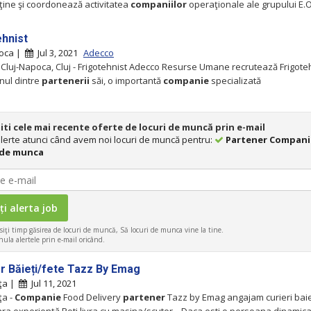
ţine şi coordonează activitatea
companiilor
operaţionale ale grupului E.
ehnist
poca |
Jul 3, 2021
Adecco
 Cluj-Napoca, Cluj - Frigotehnist Adecco Resurse Umane recrutează Frigoteh
nul dintre
partenerii
săi, o importantă
companie
specializată
iti cele mai recente oferte de locuri de muncă prin e-mail
 alerte atunci când avem noi locuri de muncă pentru:
Partener Compani
 de munca
iţi timp găsirea de locuri de muncă, Să locuri de munca vine la tine.
ula alertele prin e-mail oricând.
or Băieți/fete Tazz By Emag
ţa |
Jul 11, 2021
ţa -
Companie
Food Delivery
partener
Tazz by Emag angajam curieri baie