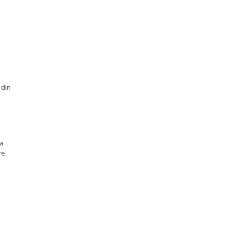
 din
la
re