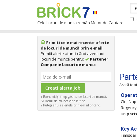
Cele Locuri de munca român Motor de Cautare
Primiti cele mai recente oferte
de locuri de muncă prin e-mail
Primiti alerte atunci când avem noi
locuri de muncă pentru:
Partener
Companie Locuri de munca
Part
Arată toa
Operat
Economisiţi timp găsirea de locuri de muncă,
Să locuri de munca vine la tine.
Cluj-Na
Puteţi anula alertele prin e-mail oricând.
Regency 
un
part
Key Ac
Timişoa