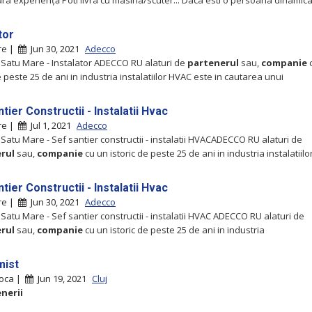
ara experiență Poti livra cu masina/scuter... Daca esti o persoana dinamic
tor
re |
Jun 30, 2021
Adecco
 Satu Mare - Instalator ADECCO RU alaturi de
partenerul
sau,
companie
e peste 25 de ani in industria instalatiilor HVAC este in cautarea unui
tier Constructii - Instalatii Hvac
re |
Jul 1, 2021
Adecco
 Satu Mare - Sef santier constructii - instalatii HVACADECCO RU alaturi de
rul
sau,
companie
cu un istoric de peste 25 de ani in industria instalatiilo
tier Constructii - Instalatii Hvac
re |
Jun 30, 2021
Adecco
 Satu Mare - Sef santier constructii - instalatii HVAC ADECCO RU alaturi de
rul
sau,
companie
cu un istoric de peste 25 de ani in industria
mist
poca |
Jun 19, 2021
Cluj
nerii