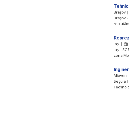
Tehnici
Braşov 
Braşov -
recrutăm
Reprez
Iaşi |
Iaşi - SC
zona Mol
Inginer
Mioveni
Segula T
Technol