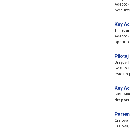
Adecco -
Account 
Key Ac
Timişoa
Adecco -
oportuni
Pilota
Braşov 
Segula T
este un
Key Ac
Satu Ma
din
part
Parten
Craiova
Craiova, 