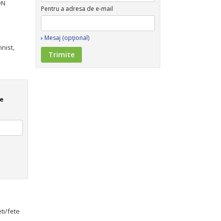
ON
Pentru a adresa de e-mail
Mesaj (opţional)
nist,
e
ti/fete