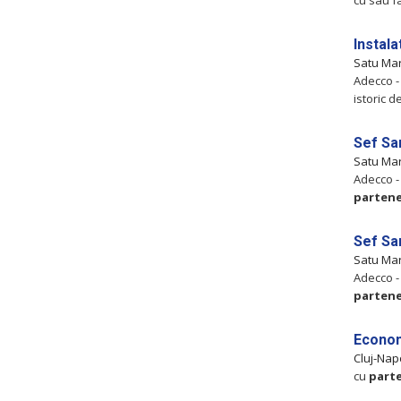
cu sau f
Instala
Satu Ma
Adecco -
istoric d
Sef San
Satu Ma
Adecco -
partene
Sef San
Satu Ma
Adecco -
partene
Econo
Cluj-Na
cu
parte