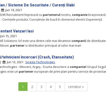
an / Sisteme De Securitate / Curenți Slabi
|
Jun 19, 2021
 SHR Recruitment împreună cu
partenerul
nostru,
companie
brașoveană
 : Cerințele postului: Cunoștințe de bază în domeniul electric Experiență
entant Vanzari Iasi
Jun 15, 2021
 Bill Solutions Srl este una dintre cele mai dinamice
companii
de distributie
dovei ,
partener
si distribuitor principal al celor mai mari
i/tehnicieni Incercari (Crash, Etanseitate)
 |
Jun 13, 2021
Segula Technologies
echnologies - Mioveni, Argeş - Scurta descriere a
companiei
Grupul Segu
ogies este un
partener
european de prim plan pentru servicii de proiecta
1
2
3
4
5
Următor »