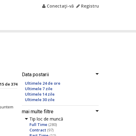
Conectaţi-vă
Registru
Data postarii
Ultimele 24 de ore
15 de 374
Ultimele 7 zile
Ultimele 14 zile
Ultimele 30 zile
 suntem
mai multe filtre
Tip loc de muncă
Full Time
(280)
Contract
(97)
Part Time
(11)