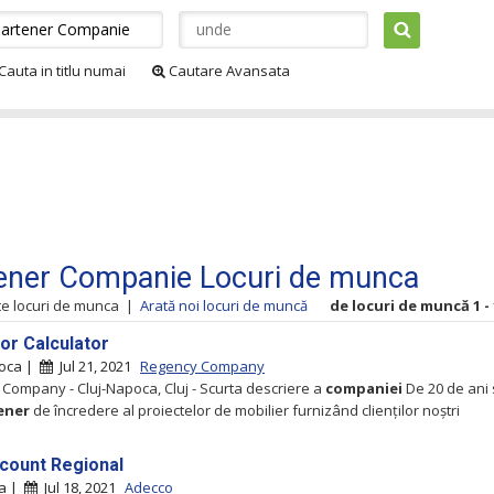
Cauta in titlu numai
Cautare Avansata
ener Companie Locuri de munca
te locuri de munca
|
Arată noi locuri de muncă
de locuri de muncă 1 - 
or Calculator
poca |
Jul 21, 2021
Regency Company
Company - Cluj-Napoca, Cluj - Scurta descriere a
companiei
De 20 de ani
ener
de încredere al proiectelor de mobilier furnizând clienților noștri
count Regional
ra |
Jul 18, 2021
Adecco