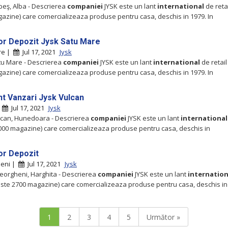
ebeş, Alba - Descrierea
companiei
JYSK este un lant
international
de reta
azine) care comercializeaza produse pentru casa, deschis in 1979. In
or Depozit Jysk Satu Mare
re |
Jul 17, 2021
Jysk
atu Mare - Descrierea
companiei
JYSK este un lant
international
de retail
azine) care comercializeaza produse pentru casa, deschis in 1979. In
nt Vanzari Jysk Vulcan
|
Jul 17, 2021
Jysk
ulcan, Hunedoara - Descrierea
companiei
JYSK este un lant
international
000 magazine) care comercializeaza produse pentru casa, deschis in
or Depozit
eni |
Jul 17, 2021
Jysk
heorgheni, Harghita - Descrierea
companiei
JYSK este un lant
internation
peste 2700 magazine) care comercializeaza produse pentru casa, deschis in
1
2
3
4
5
Următor »