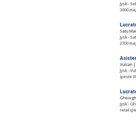
Jysk - S
3000 mag
Lucrat
Satu Ma
Jysk - S
2700 mag
Asiste
Vulcan 
Jysk - V
(peste 3
Lucrat
Gheorgh
Jysk - G
retail (