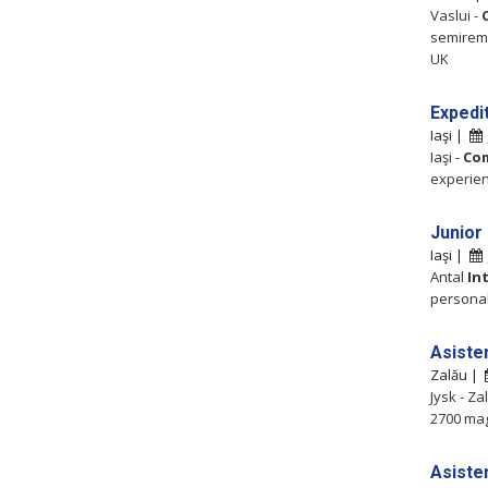
Vaslui -
semiremo
UK
Expedi
Iaşi |
Iaşi -
Co
experien
Junior 
Iaşi |
Antal
In
personal 
Asiste
Zalău |
Jysk - Za
2700 mag
Asisten