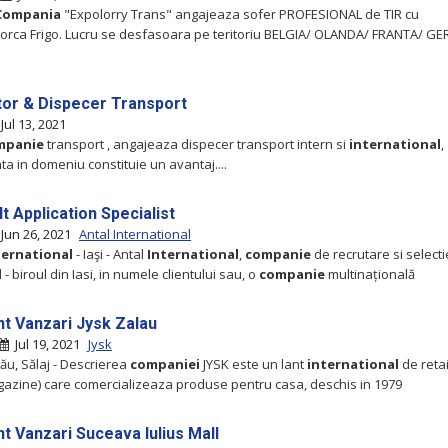
Compania
"Expolorry Trans" angajeaza sofer PROFESIONAL de TIR cu
rca Frigo. Lucru se desfasoara pe teritoriu BELGIA/ OLANDA/ FRANTA/ G
tor & Dispecer Transport
Jul 13, 2021
mpanie
transport , angajeaza dispecer transport intern si
international
,
ta in domeniu constituie un avantaj....
It Application Specialist
Jun 26, 2021
Antal International
ternational
- Iaşi - Antal
International
,
companie
de recrutare si select
- biroul din Iasi, in numele clientului sau, o
companie
multinațională
nt Vanzari Jysk Zalau
Jul 19, 2021
Jysk
lău, Sălaj - Descrierea
companiei
JYSK este un lant
international
de retai
azine) care comercializeaza produse pentru casa, deschis in 1979
t Vanzari Suceava Iulius Mall