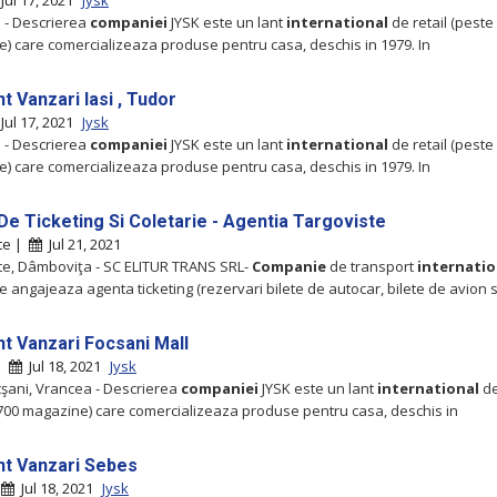
Jul 17, 2021
Jysk
şi - Descrierea
companiei
JYSK este un lant
international
de retail (peste
) care comercializeaza produse pentru casa, deschis in 1979. In
t Vanzari Iasi , Tudor
Jul 17, 2021
Jysk
şi - Descrierea
companiei
JYSK este un lant
international
de retail (peste
) care comercializeaza produse pentru casa, deschis in 1979. In
De Ticketing Si Coletarie - Agentia Targoviste
te |
Jul 21, 2021
te, Dâmboviţa - SC ELITUR TRANS SRL-
Companie
de transport
internatio
 angajeaza agenta ticketing (rezervari bilete de autocar, bilete de avion s
nt Vanzari Focsani Mall
 |
Jul 18, 2021
Jysk
ocşani, Vrancea - Descrierea
companiei
JYSK este un lant
international
de
700 magazine) care comercializeaza produse pentru casa, deschis in
nt Vanzari Sebes
|
Jul 18, 2021
Jysk