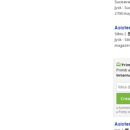
Suceav
Jysk - S
2700 mag
Asiste
Sibiu |
Jysk - Si
magazine
Prim
Primiti
Intern
Economis
Puteţi an
Asiste